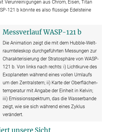
it Verunreinigungen aus Chrom, Eisen, Titan
SP-121 b könnte es also flüssige Edelsteine
Messverlauf WASP-121 b
Die Animation zeigt die mit dem Hubble-Welt­
raum­teleskop durch­ge­führten Messungen zur
Charakterisierung der Strato­sphäre von WASP-
121 b. Von links nach rechts: i) Licht­kurve des
Exo­planeten während eines vollen Umlaufs
um den Zentral­stern; ii) Karte der Ober­flächen­
temperatur mit Angabe der Einheit in Kelvin;
iii) Emissions­spektrum, das die Wasser­bande
zeigt, wie sie sich während eines Zyklus
verändert.
ert unsere Sicht