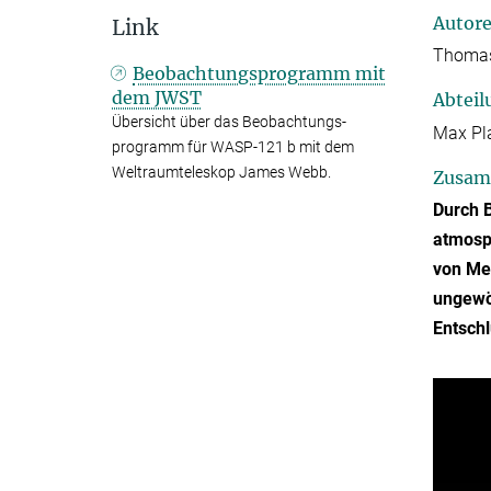
Autor
Link
Thomas
Beobachtungsprogramm mit
dem JWST
Abteil
Übersicht über das Beobachtungs­
Max Pla
programm für WASP-121 b mit dem
Weltraum­teleskop James Webb.
Zusam
Durch 
atmosph
von Mes
ungewöh
Entschl