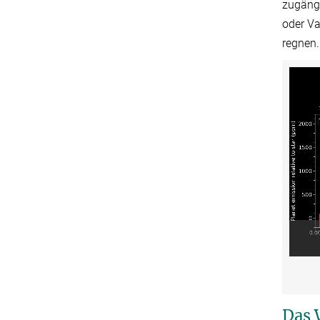
zugängl
oder Va
regnen.
Das 