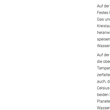
Auf der
Festes 
Gas und
Kreisla
heranwa
speisen
Wasserk
Auf der
die obe
Tempera
zerfall
auch, d
Celsius
beiden 
Planet
Wasser