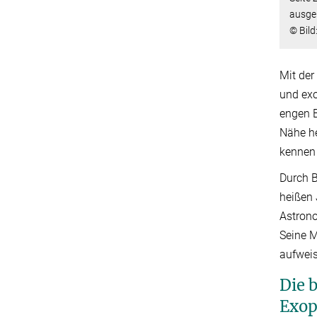
ausger
© Bild
Mit der
und exo
engen B
Nähe he
kennen 
Durch 
heißen 
Astrono
Seine M
aufweis
Die 
Exop