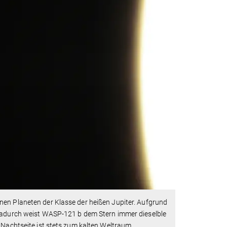
nen Planeten der Klasse der heißen Jupiter. Aufgrund
 Dadurch weist WASP-121 b dem Stern immer dieselble
 Nachtseite ist stets zum kalten Weltraum