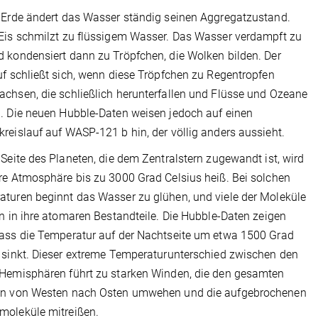
 Erde ändert das Wasser ständig seinen Aggregatzustand.
Eis schmilzt zu flüssigem Wasser. Das Wasser verdampft zu
 kondensiert dann zu Tröpfchen, die Wolken bilden. Der
uf schließt sich, wenn diese Tröpfchen zu Regentropfen
chsen, die schließlich herunterfallen und Flüsse und Ozeane
. Die neuen Hubble-Daten weisen jedoch auf einen
reislauf auf WASP-121 b hin, der völlig anders aussieht.
 Seite des Planeten, die dem Zentralstern zugewandt ist, wird
re Atmosphäre bis zu 3000 Grad Celsius heiß. Bei solchen
turen beginnt das Wasser zu glühen, und viele der Moleküle
en in ihre atomaren Bestandteile. Die Hubble-Daten zeigen
ass die Temperatur auf der Nachtseite um etwa 1500 Grad
 sinkt. Dieser extreme Temperaturunterschied zwischen den
Hemisphären führt zu starken Winden, die den gesamten
en von Westen nach Osten umwehen und die aufgebrochenen
moleküle mitreißen.