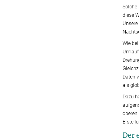
Solche 
diese W
Unsere 
Nachtse
Wie bei
Umlaufb
Drehung
Gleichz
Daten v
als glo
Dazu h
aufgeno
oberen
Erstell
Der 