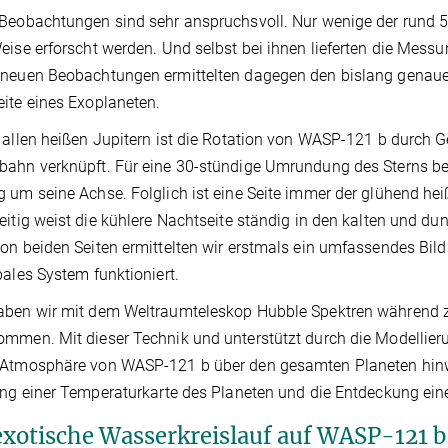
Beobachtungen sind sehr anspruchsvoll. Nur wenige der rund 
eise erforscht werden. Und selbst bei ihnen lieferten die Messu
neuen Beobachtungen ermittelten dagegen den bislang genaues
ite eines Exoplaneten.
 allen heißen Jupitern ist die Rotation von WASP-121 b durch Ge
ahn verknüpft. Für eine 30-stündige Umrundung des Sterns benö
 um seine Achse. Folglich ist eine Seite immer der glühend hei
eitig weist die kühlere Nachtseite ständig in den kalten und 
on beiden Seiten ermittelten wir erstmals ein umfassendes Bil
bales System funktioniert.
aben wir mit dem Weltraumteleskop Hubble Spektren während z
mmen. Mit dieser Technik und unterstützt durch die Modellieru
 Atmosphäre von WASP-121 b über den gesamten Planeten hinwe
ung einer Temperaturkarte des Planeten und die Entdeckung ei
exotische Wasserkreislauf auf WASP-121 b