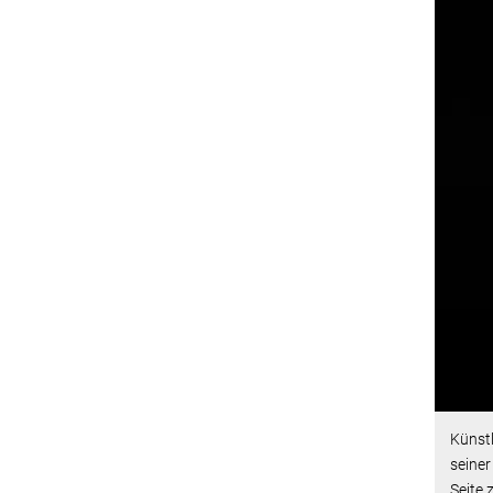
Künstl
seiner
Seite 