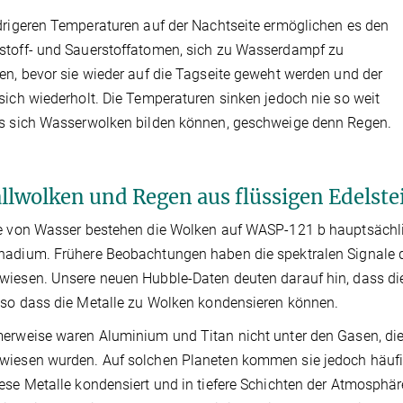
drigeren Temperaturen auf der Nachtseite ermöglichen es den
stoff- und Sauerstoffatomen, sich zu Wasserdampf zu
en, bevor sie wieder auf die Tagseite geweht werden und der
sich wiederholt. Die Temperaturen sinken jedoch nie so weit
s sich Wasserwolken bilden können, geschweige denn Regen.
llwolken und Regen aus flüssigen Edelste
le von Wasser bestehen die Wolken auf WASP-121 b hauptsächl
adium. Frühere Beobachtungen haben die spektralen Signale di
iesen. Unsere neuen Hubble-Daten deuten darauf hin, dass die
 so dass die Metalle zu Wolken kondensieren können.
erweise waren Aluminium und Titan nicht unter den Gasen, d
iesen wurden. Auf solchen Planeten kommen sie jedoch häufig v
ese Metalle kondensiert und in tiefere Schichten der Atmosphär