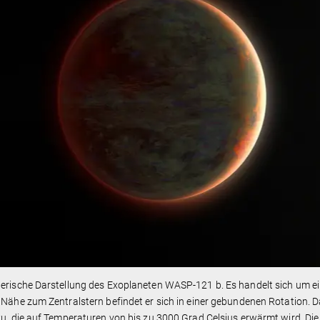
erische Darstellung des Exoplaneten WASP-121 b. Es handelt sich um ei
 Nähe zum Zentralstern befindet er sich in einer gebundenen Rotation.
zu, die auf Temperaturen von bis zu 3000 Grad Celsius erwärmt wird. Die