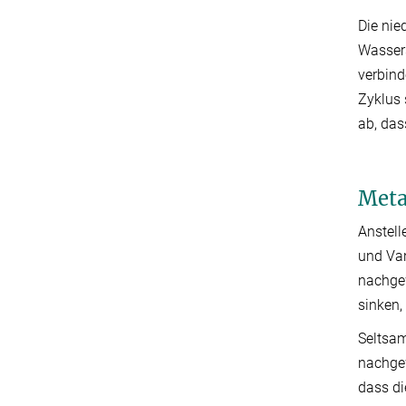
Die nie
Wasser
verbind
Zyklus 
ab, das
Meta
Anstel
und Van
nachgew
sinken,
Seltsam
nachgew
dass di