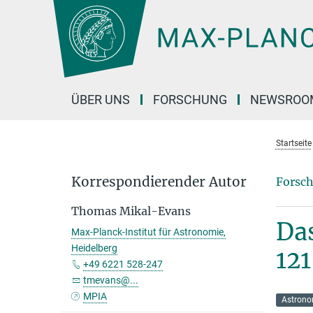
Hauptinhalt
ÜBER UNS
FORSCHUNG
NEWSROO
Startseite
Korrespondierender Autor
Forsch
Thomas Mikal-Evans
Das
Max-Planck-Institut für Astronomie,
Heidelberg
121
+49 6221 528-247
tmevans@...
MPIA
Astrono