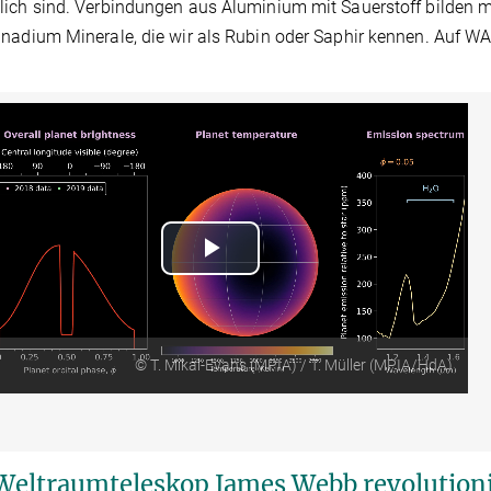
ich sind. Verbindungen aus Aluminium mit Sauerstoff bilden m
nadium Minerale, die wir als Rubin oder Saphir kennen. Auf WA
Play
Video
© T. Mikal-Evans (MPIA) / T. Müller (MPIA/HdA)
Weltraumteleskop James Webb revolutioni