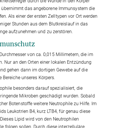
nkheitserreger durch die Wunde in den Körper
ht, übernimmt das angeborene Immunsystem die
fen. Als einer der ersten Zelltypen vor Ort werden
eniger Stunden aus dem Blutkreislauf in das
glinge aufzunehmen und zu zerstören.
Immunschutz
Durchmesser von ca. 0,015 Millimetern, die im
. Nur an den Orten einer lokalen Entzündung
t und gehen dann im dortigen Gewebe auf die
le Bereiche unseres Körpers.
ophile besonders darauf spezialisiert, die
ndringende Mikroben geschädigt wurden. Sobald
her Botenstoffe weitere Neutrophile zu Hilfe. Im
ids Leukotrien B4, kurz LTB4, für genau diese
). Dieses Lipid wird von den Neutrophilen
 folgen sollen. Durch diese interzelluläre