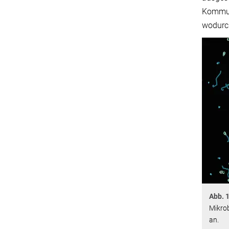
Kommuni
wodurch
Abb. 1
Mikro
an.