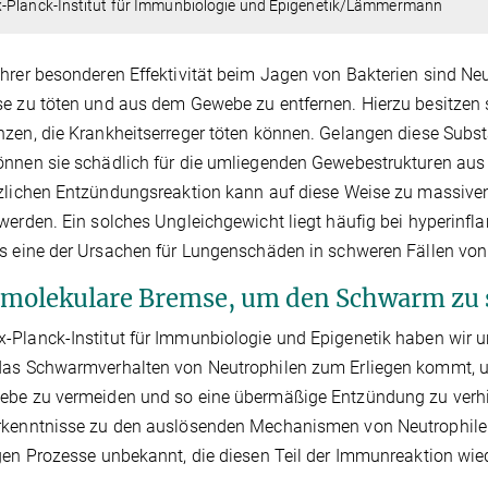
-Planck-Institut für Immunbiologie und Epigenetik/Lämmermann
hrer besonderen Effektivität beim Jagen von Bakterien sind Ne
e zu töten und aus dem Gewebe zu entfernen. Hierzu besitzen si
zen, die Krankheitserreger töten können. Gelangen diese Subst
nnen sie schädlich für die umliegenden Gewebestrukturen aus
zlichen Entzündungsreaktion kann auf diese Weise zu massive
werden. Ein solches Ungleichgewicht liegt häufig bei hyperinf
s eine der Ursachen für Lungenschäden in schweren Fällen von 
 molekulare Bremse, um den Schwarm zu
Planck-Institut für Immunbiologie und Epigenetik haben wir u
as Schwarmverhalten von Neutrophilen zum Erliegen kommt, um
ebe zu vermeiden und so eine übermäßige Entzündung zu verhi
rkenntnisse zu den auslösenden Mechanismen von Neutrophil
gen Prozesse unbekannt, die diesen Teil der Immunreaktion wie