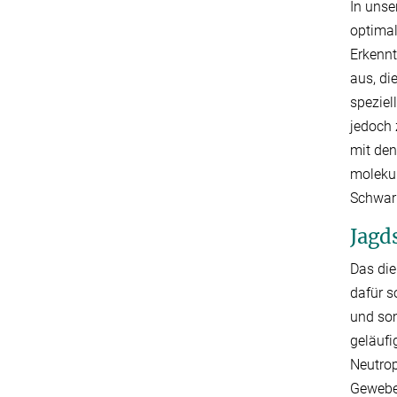
In unse
optimal
Erkenn
aus, di
speziel
jedoch 
mit den
molekul
Schwar
Jagd
Das die
dafür s
und som
geläufi
Neutrop
Gewebe