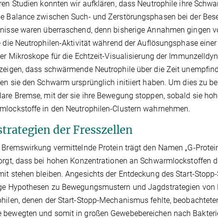
ren Studien konnten wir aufklären, dass Neutrophile ihre Schwa
e Balance zwischen Such- und Zerstörungsphasen bei der Besei
tnisse waren überraschend, denn bisherige Annahmen gingen 
e die Neutrophilen-Aktivität während der Auflösungsphase ein
ler Mikroskope für die Echtzeit-Visualisierung der Immunzell
zeigen, dass schwärmende Neutrophile über die Zeit unempfind
en sie den Schwarm ursprünglich initiiert haben. Um dies zu bew
are Bremse, mit der sie ihre Bewegung stoppen, sobald sie ho
mlockstoffe in den Neutrophilen-Clustern wahrnehmen.
strategien der Fresszellen
 Bremswirkung vermittelnde Protein trägt den Namen „G-Protein
orgt, dass bei hohen Konzentrationen an Schwarmlockstoffen di
it stehen bleiben. Angesichts der Entdeckung des Start-Stopp-S
ge Hypothesen zu Bewegungsmustern und Jagdstrategien von Fr
hilen, denen der Start-Stopp-Mechanismus fehlte, beobachteten w
 bewegten und somit in großen Gewebebereichen nach Bakterie