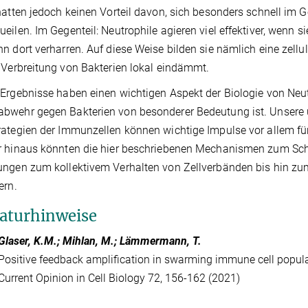
hatten jedoch keinen Vorteil davon, sich besonders schnell 
eilen. Im Gegenteil: Neutrophile agieren viel effektiver, wenn si
n dort verharren. Auf diese Weise bilden sie nämlich eine zell
 Verbreitung von Bakterien lokal eindämmt.
Ergebnisse haben einen wichtigen Aspekt der Biologie von Neutro
wehr gegen Bakterien von besonderer Bedeutung ist. Unsere 
ategien der Immunzellen können wichtige Impulse vor allem für
r hinaus könnten die hier beschriebenen Mechanismen zum Sch
ngen zum kollektivem Verhalten von Zellverbänden bis hin zum 
ern.
raturhinweise
Glaser, K.M.; Mihlan, M.; Lämmermann, T.
Positive feedback amplification in swarming immune cell popul
Current Opinion in Cell Biology 72, 156-162 (2021)