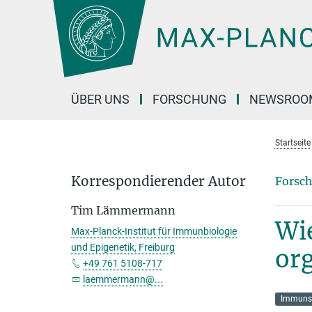
Hauptinhalt
ÜBER UNS
FORSCHUNG
NEWSROO
Startseite
Korrespondierender Autor
Forsch
Tim Lämmermann
Wi
Max-Planck-Institut für Immunbiologie
und Epigenetik, Freiburg
or
+49 761 5108-717
laemmermann@...
Immuns