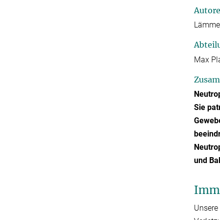
Autor
Lämme
Abteil
Max Pl
Zusam
Neutro
Sie pat
Gewebe
beeind
Neutrop
und Bak
Immu
Unsere 