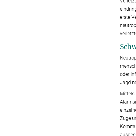
Verletz
eindri
erste V
neutrop
verletz
Schw
Neutrop
menschl
oder In
Jagd na
Mittels
Alarmsi
einzeln
Zuge un
Kommun
ausgesc