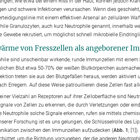
ungen, wie etwa bei einem Riss in der Haut, können jedoch Kra
ngen und schwere Infektionen verursachen. Wenn dies geschie
erteidigungslinie mit einem effektiven Arsenal an zellulären Waf
hile Granulozyten, auch kurz Neutrophile genannt, innerhalb w
te Gewebe rekrutiert, um möglichst schnell mikrobielle Eindrin
ärme von Fresszellen als angeborener 
hile sind unscheinbar wirkende, runde Immunzellen mit einem 
ichen Blut etwa 50-70% der weißen Blutkörperchen ausmachen
fektion treten sie aus den Blutgefäßen heraus, werden aktivier
ch Erregern. Auf diese Weise patrouillieren diese Zellen fast al
 einer Vielzahl an Rezeptoren auf ihrer Zelloberfläche sind Neutr
gnale von Zellen zu erkennen, die durch Verletzungen oder ei
e Neutrophile solche Signale erkennen, rufen sie mittels chemisc
serer Forschung ist es uns gelungen, die Schlüsselrolle des Lip
ikation zwischen den Immunzellen aufzudecken (
Abb. 1
; [1]
hüttet, um die Richtung vorzugeben, der die anderen Neutrophile