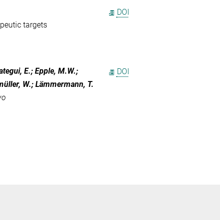
DOI
peutic targets
ategui, E.; Epple, M.W.;
DOI
nmüller, W.; Lämmermann, T.
vo