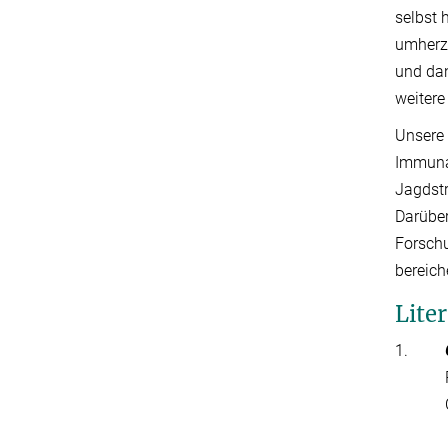
selbst 
umherzu
und dan
weitere
Unsere 
Immunab
Jagdstr
Darübe
Forschu
bereich
Lite
1.