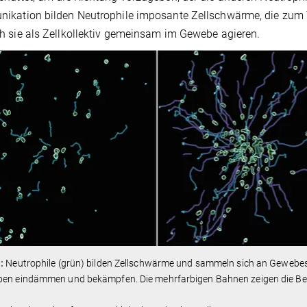
kation bilden Neutrophile imposante Zellschwärme, die zum 
 sie als Zellkollektiv gemeinsam im Gewebe agieren.
:
Neutrophile (grün) bilden Zellschwärme und sammeln sich an Gewebeste
ben eindämmen und bekämpfen. Die mehrfarbigen Bahnen zeigen die B