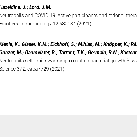
Hazeldine, J.; Lord, J.M.
Neutrophils and COVID-19: Active participants and rational thera
Frontiers in Immunology 12:680134 (2021)
Kienle, K.: Glaser, K.M.; Eickhoff, S.; Mihlan, M.; Knöpper, K.; Ré
Gunzer, M.; Baumeister, R.; Tarrant, T.K.; Germain, R.N.; Kaste
Neutrophils self-limit swarming to contain bacterial growth
in vi
Science 372, eaba7729 (2021)