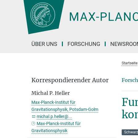
Hauptinhalt
ÜBER UNS
FORSCHUNG
NEWSROO
Startseite
Korrespondierender Autor
Forsch
Michal P. Heller
Fu
Max-Planck-Institut für
Gravitationsphysik, Potsdam-Golm
ko
michal.p.heller@...
Max-Planck-Institut für
Gravitationsphysik
Schwarz