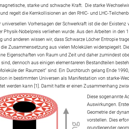
magnetische, starke und schwache Kraft. Die starke Wechselwi
und regelt die Kernkollisionen an den RHIC- und LHC-Teilchenb
r universellen Vorhersagen der Schwerkraft ist die der Existen
r Physik-Nobelpreis verliehen wurde. Aus den Arbeiten in den
 und anderen wissen wir, dass Schwarze Löcher Entropie tragen
die Zusammensetzung aus vielen Molekülen widerspiegelt. Di
ine Eigenschaften von Raum und Zeit und daher zumindest oberf
 sind, dennoch aus einigen elementareren Bestandteilen beste
Moleküle der Raumzeit“ sind. Ein Durchbruch gelang Ende 1990,
tion in bestimmten Universen als Manifestation von starke-We
tet werden kann [1]. Damit hatte er einen Zusammenhang zwisc
Diese sogenannte Ad
Auswirkungen. Erste
Geometrie der dyna
vorstellen. Dies erfo
grundlegender geome