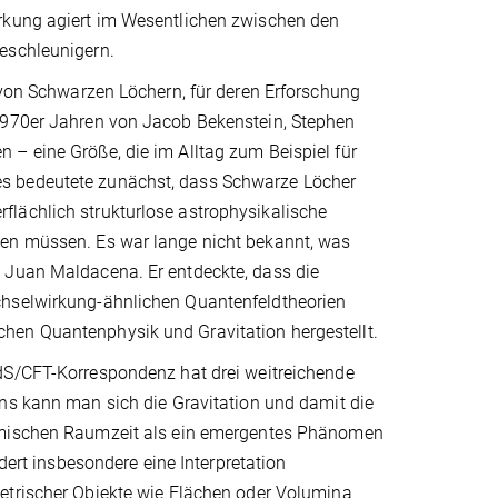
rkung agiert im Wesentlichen zwischen den
eschleunigern.
z von Schwarzen Löchern, für deren Erforschung
 1970er Jahren von Jacob Bekenstein, Stephen
 – eine Größe, die im Alltag zum Beispiel für
es bedeutete zunächst, dass Schwarze Löcher
lächlich strukturlose astrophysikalische
hen müssen. Es war lange nicht bekannt, was
 Juan Maldacena. Er entdeckte, dass die
chselwirkung-ähnlichen Quantenfeldtheorien
hen Quantenphysik und Gravitation hergestellt.
S/CFT-Korrespondenz hat drei weitreichende
ns kann man sich die Gravitation und damit die
mischen Raumzeit als ein emergentes Phänomen
rdert insbesondere eine Interpretation
trischer Objekte wie Flächen oder Volumina