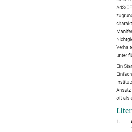
AdS/CFT
zugrund
charakt
Manifes
Nichtgl
Verhalt
unter f
Ein Sta
Einfach
Institu
Ansatz 
oft als
Lite
1.