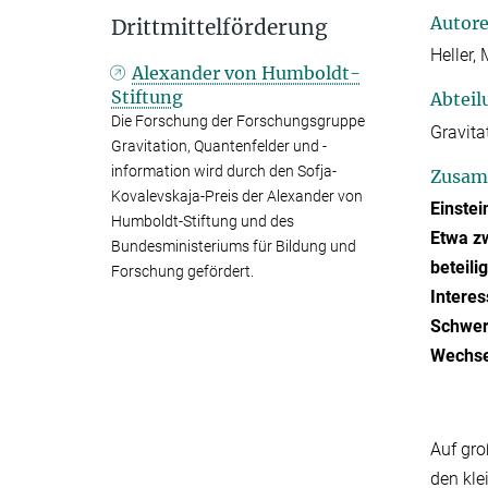
Autor
Drittmittelförderung
Heller, 
Alexander von Humboldt-
Stiftung
Abteil
Die Forschung der Forschungsgruppe
Gravita
Gravitation, Quantenfelder und -
information wird durch den Sofja-
Zusam
Kovalevskaja-Preis der Alexander von
Einstei
Humboldt-Stiftung und des
Etwa z
Bundesministeriums für Bildung und
beteili
Forschung gefördert.
Interes
Schwerk
Wechse
Auf gro
den kle