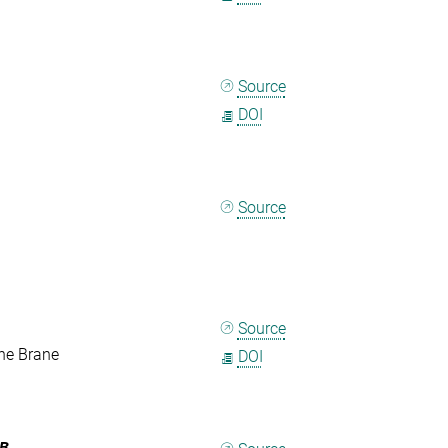
Source
DOI
Source
Source
the Brane
DOI