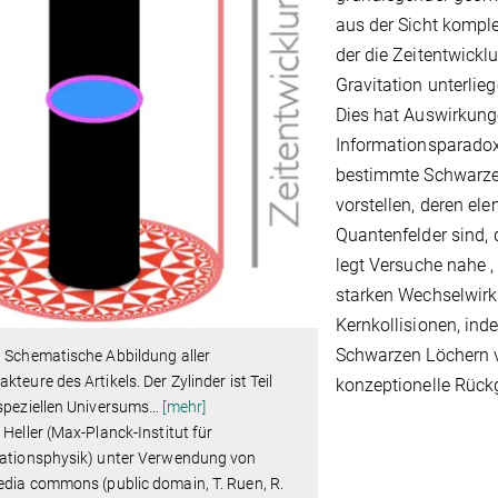
aus der Sicht komp
der die Zeitentwickl
Gravitation unterli
Dies hat Auswirkun
Informationsparadox
bestimmte Schwarze 
vorstellen, deren el
Quantenfelder sind, 
legt Versuche nahe ,
starken Wechselwirku
Kernkollisionen, ind
Schwarzen Löchern vo
: Schematische Abbildung aller
kteure des Artikels. Der Zylinder ist Teil
konzeptionelle Rück
speziellen Universums
…
[mehr]
 Heller (Max-Planck-Institut für
tationsphysik) unter Verwendung von
dia commons (public domain, T. Ruen, R.