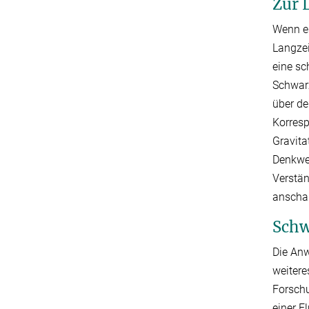
Zur 
Wenn es
Langzei
eine sc
Schwarz
über de
Korresp
Gravita
Denkwei
Verstän
anschau
Schw
Die Anw
weitere
Forschu
einer F