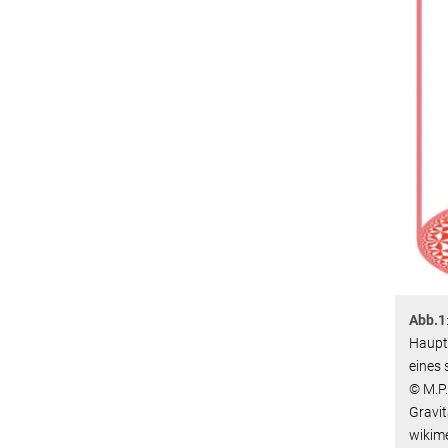
Abb.1
Haupta
eines 
© M.P.
Gravi
wikime