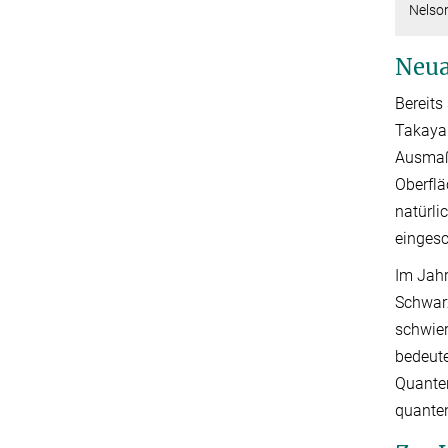
Nelso
Neua
Bereits
Takaya
Ausmaß 
Oberflä
natürli
einges
Im Jahr
Schwarz
schwier
bedeute
Quanten
quanten