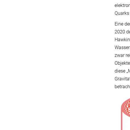
elektro
Quarks 
Eine de
2020 de
Hawking
Wasser 
zwar re
Objekte
diese „
Gravita
betrach