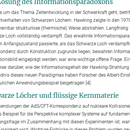
Lösung des Informationsparadoxons
 um das Thema Zeitentwicklung in der Schwerkraft geht, betrif
tverhalten von Schwarzen Löchern. Hawking zeigte in den 1970
heinbar strukturlose (thermische) Weise abstrahlen. Langfristi
e Loch vollständig verdampft. Das erwähnte Informationsparado
n Anfangszustand passierte, als das Schwarze Loch verdampfte
ondenz durch Konstruktion zugrunde liegen, bewahren Informat
tionsbild eingeprägt werden, war eine wichtige offene Frage. 
se darüber, wie der Informationsgehalt der Hawking-Strahlung 
dnis dieses neuen Paradigmas haben Forscher des Albert-Einst
lichen Anwendungsbeispiel beigetragen [4].
arze Löcher und flüssige Kernmaterie
endungen der AdS/CFT-Korrespondenz auf nukleare Kollisione
s Beispiel für die Perspektive komplexer Systeme auf fundamen
ngsfrage im Zusammenhang mit diesen Experimenten ist, wann
lüssigkeit wird. Wichtige Einblicke in dieses Problem wurden 