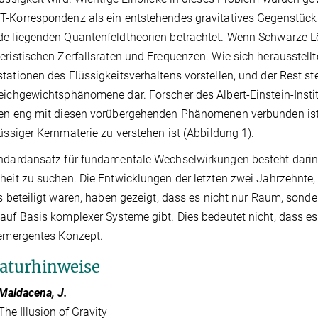
-Korrespondenz als ein entstehendes gravitatives Gegenstück 
e liegenden Quantenfeldtheorien betrachtet. Wenn Schwarze Löc
eristischen Zerfallsraten und Frequenzen. Wie sich herausstellt
tationen des Flüssigkeitsverhaltens vorstellen, und der Rest st
eichgewichtsphänomene dar. Forscher des Albert-Einstein-Instit
en eng mit diesen vorübergehenden Phänomenen verbunden ist 
lüssiger Kernmaterie zu verstehen ist (Abbildung 1).
ndardansatz für fundamentale Wechselwirkungen besteht darin
heit zu suchen. Die Entwicklungen der letzten zwei Jahrzehnte, 
ts beteiligt waren, haben gezeigt, dass es nicht nur Raum, son
auf Basis komplexer Systeme gibt. Dies bedeutet nicht, dass es 
 emergentes Konzept.
raturhinweise
Maldacena, J.
The Illusion of Gravity