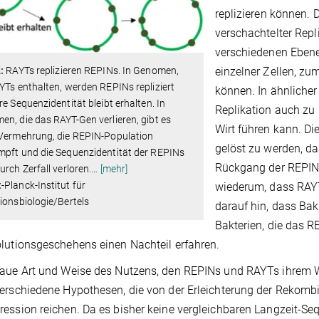
replizieren können. 
verschachtelter Repl
verschiedenen Ebenen
:
RAYTs replizieren REPINs. In Genomen,
einzelner Zellen, z
YTs enthalten, werden REPINs repliziert
können. In ähnlicher
re Sequenzidentität bleibt erhalten. In
Replikation auch zu
n, die das RAYT-Gen verlieren, gibt es
Wirt führen kann. Di
 Vermehrung, die REPIN-Population
gelöst zu werden, da
mpft und die Sequenzidentität der REPINs
Rückgang der REPIN-
urch Zerfall verloren.
…
[mehr]
Planck-Institut für
wiederum, dass RAYTs
ionsbiologie/Bertels
darauf hin, dass Ba
Bakterien, die das 
lutionsgeschehens einen Nachteil erfahren.
aue Art und Weise des Nutzens, den REPINs und RAYTs ihrem Wirt 
erschiedene Hypothesen, die von der Erleichterung der Rekombi
ession reichen. Da es bisher keine vergleichbaren Langzeit-Se