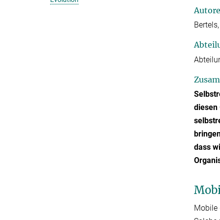
Autor
Bertels,
Abteil
Abteilu
Zusam
Selbst
diesen
selbstr
bringen
dass wi
Organi
Mobi
Mobile 