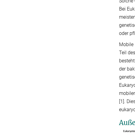
Solche 
Bei Euk
meiste
genetis
oder pf
Mobile 
Teil de
besteht
der bak
genetis
Eukaryo
mobilen
[1]. Di
eukaryo
Auße