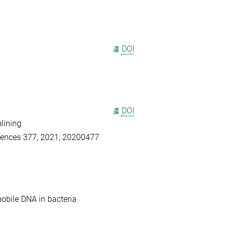
DOI
DOI
lining
Sciences 377, 2021; 20200477
obile DNA in bacteria