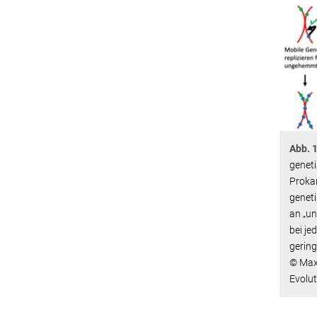
Abb. 1
genet
Proka
genet
an „un
bei je
gering
© Max-
Evolut