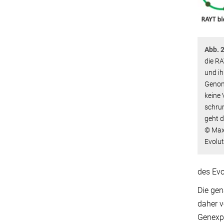
Abb. 2
die RA
und ih
Genome
keine
schru
geht d
© Max-
Evolut
des Evo
Die gen
daher v
Genexpr