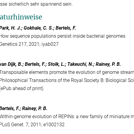
sse sicherlich sehr spannend sein.
raturhinweise
Park, H. J.; Gokhale, C. S.; Bertels, F.
How sequence populations persist inside bacterial genomes
Genetics 217, 2021; iyab027
van Dijk, B.; Bertels, F.; Stolk, L.; Takeuchi, N.; Rainey, P. B.
Transposable elements promote the evolution of genome stream
Philosophical Transactions of the Royal Society B: Biological 
(ePub ahead of print)
Bertels, F.; Rainey, P. B.
Within-genome evolution of REPINs: a new family of miniature m
PLoS Genet. 7, 2011; e1002132