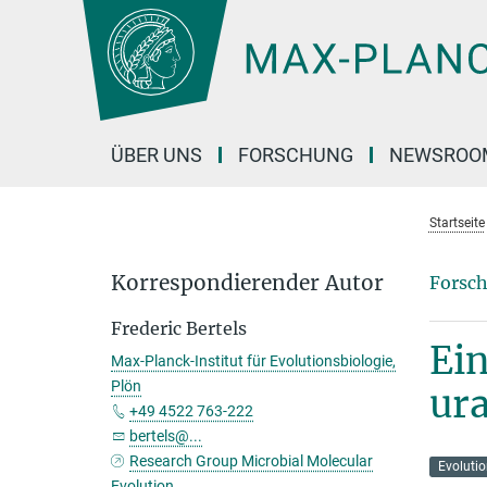
Hauptinhalt
ÜBER UNS
FORSCHUNG
NEWSROO
Startseite
Korrespondierender Autor
Forsch
Frederic Bertels
Ein
Max-Planck-Institut für Evolutionsbiologie,
Plön
ura
+49 4522 763-222
bertels@...
Research Group Microbial Molecular
Evoluti
Evolution