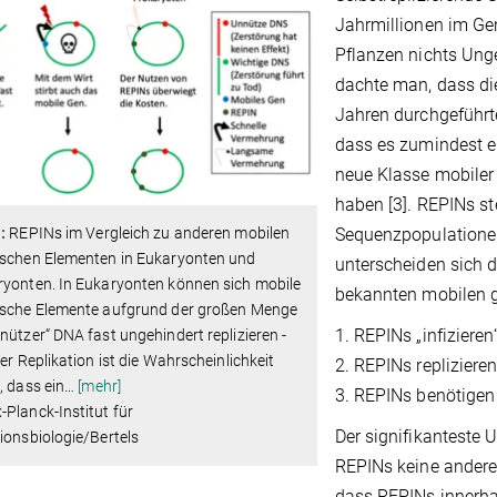
Jahrmillionen im Gen
Pflanzen nichts Ung
dachte man, dass die
Jahren durchgeführt
dass es zumindest e
neue Klasse mobiler
haben [3]. REPINs ste
:
REPINs im Vergleich zu anderen mobilen
Sequenzpopulationen
ischen Elementen in Eukaryonten und
unterscheiden sich da
ryonten. In Eukaryonten können sich mobile
bekannten mobilen 
ische Elemente aufgrund der großen Menge
1. REPINs „infiziere
nützer“ DNA fast ungehindert replizieren -
der Replikation ist die Wahrscheinlichkeit
2. REPINs replizieren
, dass ein
…
[mehr]
3. REPINs benötigen
Planck-Institut für
Der signifikanteste 
ionsbiologie/Bertels
REPINs keine anderen
dass REPINs innerha