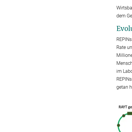
Wirtsba
dem Ge
Evol
REPINs 
Rate un
Million
Mensch 
im Labo
REPINs 
getan 