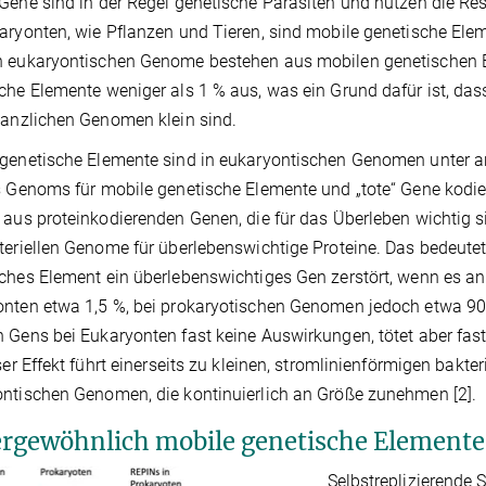
Gene sind in der Regel genetische Parasiten und nutzen die Re
aryonten, wie Pflanzen und Tieren, sind mobile genetische Elem
n eukaryontischen Genome bestehen aus mobilen genetischen 
che Elemente weniger als 1 % aus, was ein Grund dafür ist, das
lanzlichen Genomen klein sind.
genetische Elemente sind in eukaryontischen Genomen unter an
s Genoms für mobile genetische Elemente und „tote“ Gene kodi
 aus proteinkodierenden Genen, die für das Überleben wichtig 
teriellen Genome für überlebenswichtige Proteine. Das bedeutet
ches Element ein überlebenswichtiges Gen zerstört, wenn es an
nten etwa 1,5 %, bei prokaryotischen Genomen jedoch etwa 90 
 Gens bei Eukaryonten fast keine Auswirkungen, tötet aber fast
eser Effekt führt einerseits zu kleinen, stromlinienförmigen bak
ntischen Genomen, die kontinuierlich an Größe zunehmen [2].
rgewöhnlich mobile genetische Elemente 
Selbstreplizierende 