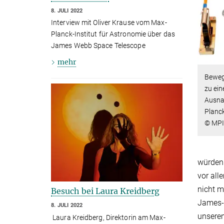
8. JULI 2022
Interview mit Oliver Krause vom Max-
Planck-Institut für Astronomie über das
James Webb Space Telescope
mehr
Bewegl
zu ein
Ausna
Planck
© MP
würden 
vor all
nicht m
Besuch bei Laura Kreidberg
James-W
8. JULI 2022
unserem
Laura Kreidberg, Direktorin am Max-