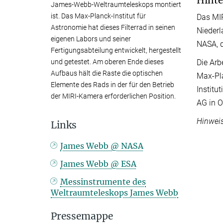
Hint
James-Webb-Weltraumteleskops montiert
ist. Das Max-Planck-Institut für
Das MIR
Astronomie hat dieses Filterrad in seinen
Niederl
eigenen Labors und seiner
NASA, 
Fertigungsabteilung entwickelt, hergestellt
und getestet. Am oberen Ende dieses
Die Arb
Aufbaus hält die Raste die optischen
Max-Pla
Elemente des Rads in der für den Betrieb
Institu
der MIRI-Kamera erforderlichen Position.
AG in O
Hinweis
Links
James Webb @ NASA
James Webb @ ESA
Messinstrumente des
Weltraumteleskops James Webb
Pressemappe