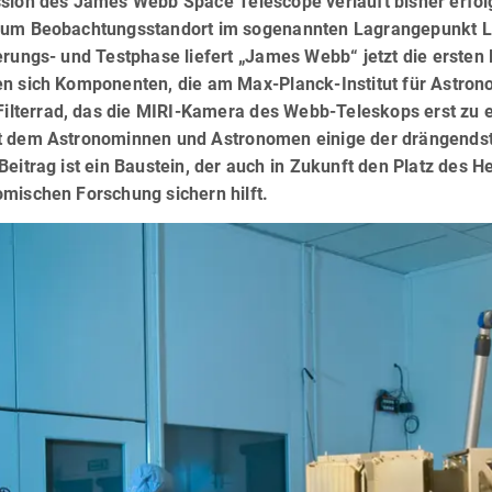
ssion des James Webb Space Telescope verläuft bisher erfol
zum Beobachtungsstandort im sogenannten Lagrangepunkt L
erungs- und Testphase liefert „James Webb“ jetzt die ersten
en sich Komponenten, die am Max-Planck-Institut für Astron
n Filterrad, das die MIRI-Kamera des Webb-Teleskops erst zu
t dem Astronominnen und Astronomen einige der drängendst
Beitrag ist ein Baustein, der auch in Zukunft den Platz des He
mischen Forschung sichern hilft.