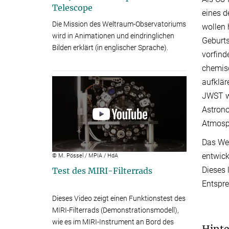
Telescope
eines d
Die Mission des Weltraum-Observatoriums
wollen 
wird in Animationen und eindringlichen
Geburts
Bilden erklärt (in englischer Sprache).
vorfind
chemis
aufklär
JWST we
Astrono
Atmosp
Das We
entwick
© M. Pössel / MPIA / HdA
Dieses 
Test des MIRI-Filterrads
Entspr
Dieses Video zeigt einen Funktionstest des
MIRI-Filterrads (Demonstrationsmodell),
wie es im MIRI-Instrument an Bord des