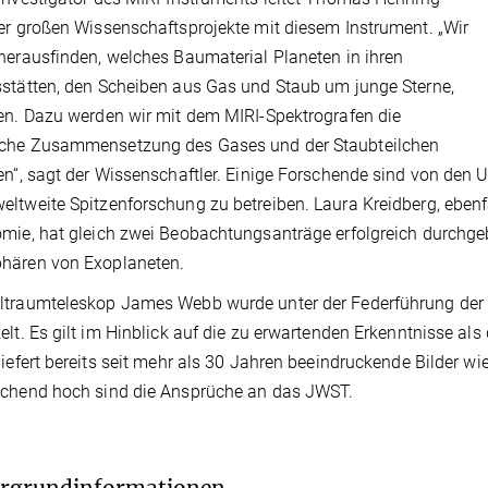
er großen Wissenschaftsprojekte mit diesem Instrument. „Wir
herausfinden, welches Baumaterial Planeten in ihren
stätten, den Scheiben aus Gas und Staub um junge Sterne,
en. Dazu werden wir mit dem MIRI-Spektrografen die
che Zusammensetzung des Gases und der Staubteilchen
en“, sagt der Wissenschaftler. Einige Forschende sind von den 
ltweite Spitzenforschung zu betreiben. Laura Kreidberg, ebenfa
mie, hat gleich zwei Beobachtungsanträge erfolgreich durchge
hären von Exoplaneten.
ltraumteleskop James Webb wurde unter der Federführung der
elt. Es gilt im Hinblick auf die zu erwartenden Erkenntnisse a
liefert bereits seit mehr als 30 Jahren beeindruckende Bilder
echend hoch sind die Ansprüche an das JWST.