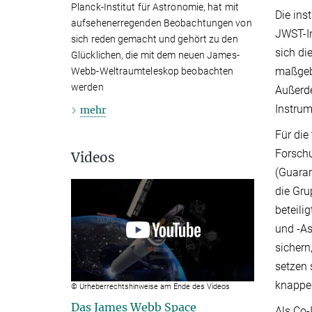
Planck-Institut für Astronomie, hat mit
Die ins
aufsehenerregenden Beobachtungen von
JWST-In
sich reden gemacht und gehört zu den
sich di
Glücklichen, die mit dem neuen James-
maßgebl
Webb-Weltraumteleskop beobachten
werden
Außerde
Instru
mehr
Für die
Forsch
Videos
(Guaran
die Gru
beteili
und -As
sichern
setzen
knappe 
© Urheberrechtshinweise am Ende des Videos
Das James Webb Space
Als Co-