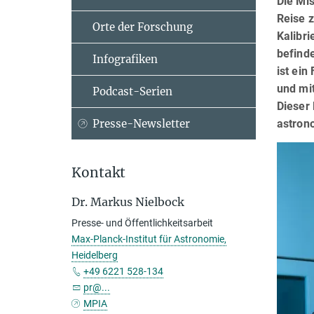
Die Mi
Reise 
Orte der Forschung
Kalibri
befind
Infografiken
ist ei
und mi
Podcast-Serien
Dieser 
astrono
Presse-Newsletter
Kontakt
Dr. Markus Nielbock
Presse- und Öffentlichkeitsarbeit
Max-Planck-Institut für Astronomie,
Heidelberg
+49 6221 528-134
pr@...
MPIA