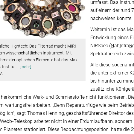
umfasst. Das Instrum
auf einem der rund 
nachweisen könnte.
Weiterhin ist das Ma
Entwicklung eines Fi
NIRSpec (
N
ah
I
nfra
R
iche Hightech: Das Filterrad macht MIRI
em wissenschaftlichen Instrument. Mit
Spektralbereich zwi
hme der optischen Elemente hat das Max-
Alle diese sogenann
-Institut
…
[mehr]
die unter extremer 
IA
bis hinunter zu minu
zusätzliche Kühlger
herkömmliche Werk- und Schmierstoffe nicht funktionieren. D
em wartungsfrei arbeiten. „Denn Reparaturflüge wie beim Betr
öglich", sagt Thomas Henning, geschäftsführender Direktor des
ebb-Teleskop arbeitet nicht in einer Erdumlaufbahn, sondern i
 Planeten stationiert. Diese Beobachtungsposition hatte die S