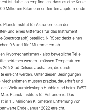
ent ist dabei so empfindlich, dass es eine Kerze
700 Millionen Kilometer entfernten Jupitermonde
x-Planck-Institut für Astronomie an der
lter- und eines Gitterrads für das Instrument
ot-
Spec
trograph) beteiligt. NIRSpec deckt einen
schen 0,6 und fünf Mikrometern ab.
ten Kryomechanismen - also bewegliche Teile,
Kälte betrieben werden - müssen Temperaturen
s 266 Grad Celsius aushalten, die durch
äte erreicht werden. Unter diesen Bedingungen
ie Mechanismen müssen präzise, dauerhaft und
ieb des Weltraumteleskops Hubble sind beim JWST
 Max-Planck-Instituts für Astronomie. Das
st in 1,5 Millionen Kilometern Entfernung von
ternwarte Ende Januar 2022 erreicht.