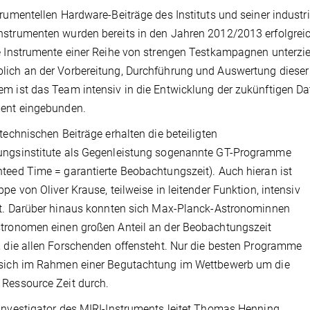
trumentellen Hardware-Beiträge des Instituts und seiner indust
strumenten wurden bereits in den Jahren 2012/2013 erfolgreic
e Instrumente einer Reihe von strengen Testkampagnen unterz
ich an der Vorbereitung, Durchführung und Auswertung dieser T
m ist das Team intensiv in die Entwicklung der zukünftigen Da
ment eingebunden.
 technischen Beiträge erhalten die beteiligten
ungsinstitute als Gegenleistung sogenannte GT-Programme
teed Time = garantierte Beobachtungszeit). Auch hieran ist
ppe von Oliver Krause, teilweise in leitender Funktion, intensiv
gt. Darüber hinaus konnten sich Max-Planck-Astronominnen
tronomen einen großen Anteil an der Beobachtungszeit
, die allen Forschenden offensteht. Nur die besten Programme
 sich im Rahmen einer Begutachtung im Wettbewerb um die
Ressource Zeit durch.
Investigator des MIRI-Instruments leitet Thomas Henning