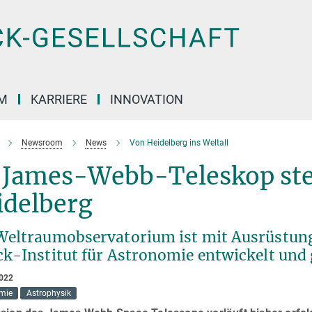
M
KARRIERE
INNOVATION
Newsroom
News
Von Heidelberg ins Weltall
 James-Webb-Teleskop ste
idelberg
Weltraumobservatorium ist mit Ausrüstung 
ck-Institut für Astronomie entwickelt und
2022
mie
Astrophysik