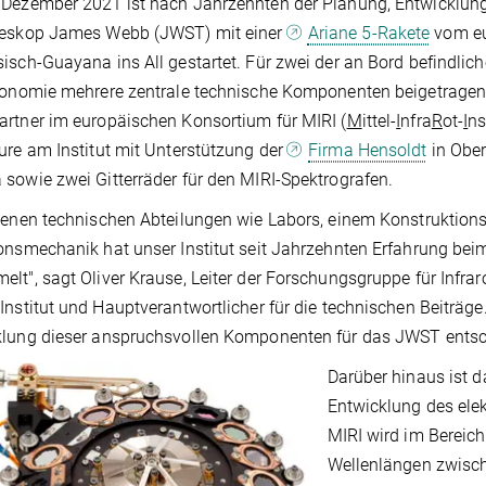
 Dezember 2021 ist nach Jahrzehnten der Planung, Entwicklu
leskop James Webb (JWST) mit einer
Ariane 5-Rakete
vom eu
isch-Guayana ins All gestartet. Für zwei der an Bord befindli
ronomie mehrere zentrale technische Komponenten beigetragen. D
rtner im europäischen Konsortium für MIRI (
M
ittel-
I
nfra
R
ot-
I
ns
ure am Institut mit Unterstützung der
Firma Hensoldt
in Ober
sowie zwei Gitterräder für den MIRI-Spektrografen.
genen technischen Abteilungen wie Labors, einem Konstruktions
onsmechanik hat unser Institut seit Jahrzehnten Erfahrung bei
lt", sagt Oliver Krause, Leiter der Forschungsgruppe für Inf
Institut und Hauptverantwortlicher für die technischen Beiträge.
klung dieser anspruchsvollen Komponenten für das JWST ents
Darüber hinaus ist 
Entwicklung des elek
MIRI wird im Bereich
Wellenlängen zwisch