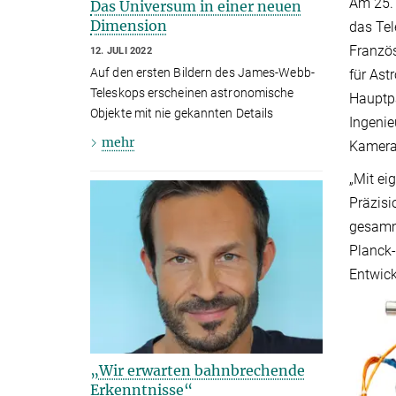
Am 25.
Das Universum in einer neuen
Dimension
das Te
Französ
12. JULI 2022
Auf den ersten Bildern des James-Webb-
für Ast
Teleskops erscheinen astronomische
Hauptpa
Objekte mit nie gekannten Details
Ingenie
mehr
Kamera 
„Mit ei
Präzisi
gesamme
Planck-
Entwic
„Wir erwarten bahnbrechende
Erkenntnisse“