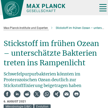
Hauptinhalt
Tog
nav
Max-Planck-Institute und Experten
Stickstoff im frühen Ozean – unterschätzte Bakterien treten ins Rampenlicht
Stickstoff im frühen Ozean
– unterschätzte Bakterien
treten ins Rampenlicht
Schwefelpurpurbakterien könnten im
Proterozoischen Ozean deutlich zur
Stickstofffixierung beigetragen haben
6. AUGUST 2021
Mikrobiologie (U&K)
Evolution