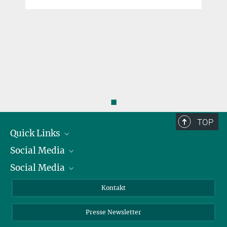
◼
TOP
Quick Links
Social Media
Präsident
Social Media
Zahlen und Fakten
Bluesky
Jahresbericht
Mastodon
Facebook
Kontakt
Einkauf
LinkedIn
Instagram
Presse Newsletter
Meldestelle Fehlverhalten
TikTok
YouTube