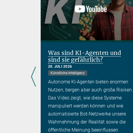
Was sind KI-Agenten und
sind sie gefährlich?
ien
20. JULI 2026
Künstliche Intelligenz
Autonome KI-Agenten bieten enormen
klärlich
Nutzen, bergen aber auch große Risiken.
nomie vor
Das Video zeigt, wie diese Systeme
schnell so
manipuliert werden können und wie
eues Video
automatisierte Bot-Netzwerke unsere
atson
Wahrnehmung der Realität sowie die
öffentliche Meinung beeinflussen