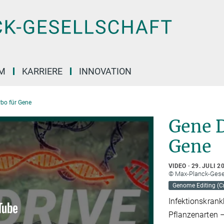
M
KARRIERE
INNOVATION
rbo für Gene
Gene D
Gene
VIDEO
29. JULI 2
© Max-Planck-Gese
Genome Editing (Cr
Infektionskrank
Pflanzenarten – 