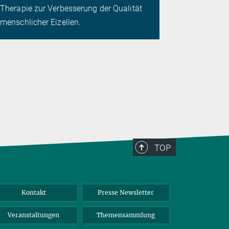
ermöglicht
Therapie zur Verbesserung der Qualität
Dilemma
menschlicher Eizellen.
TOP
Kontakt
Presse Newsletter
Veranstaltungen
Themensammlung