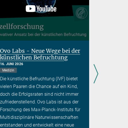
Ovo Labs - Neue Wege bei der
Ausweg 
künstlichen Befruchtung
Colling
16. JUNI 2026
14. APRIL 20
Medizin
Künstliche In
Sozialwissen
Die künstliche Befruchtung (IVF) bietet
Das Collin
vielen Paaren die Chance auf ein Kind,
eine Heraus
doch die Erfolgsraten sind nicht immer
betrifft: S
zufriedenstellend. Ovo Labs ist aus der
noch gestal
Forschung des Max-Planck-Instituts für
gesellschaf
Multidisziplinäre Naturwissenschaften
Die „Scien
entstanden und entwickelt eine neue