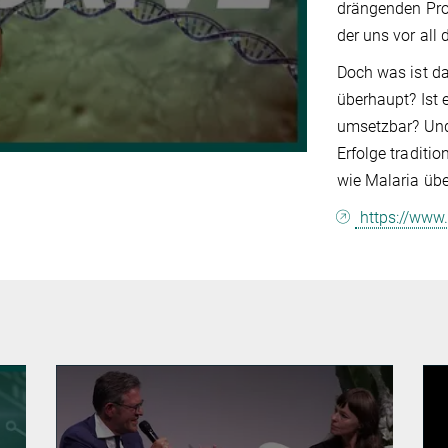
drängenden Prob
der uns vor all
Doch was ist da
überhaupt? Ist e
umsetzbar? Und
Erfolge tradit
wie Malaria üb
https://www