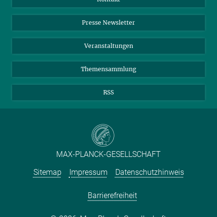
Einkauf
LinkedIn
Instagram
Presse Newsletter
Meldestelle Fehlverhalten
TikTok
YouTube
Netiquette
Veranstaltungen
Themensammlung
RSS
MAX-PLANCK-GESELLSCHAFT
Sitemap
Impressum
Datenschutzhinweis
Barrierefreiheit