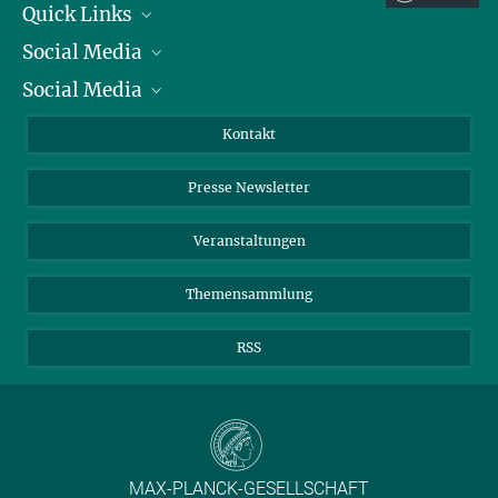
Quick Links
(HAWC+)
Dr. Norbert Junkes
Social Media
Präsident
Presse- und Öffentlichkeitsarbeit
Social Media
Zahlen und Fakten
Bluesky
Max-Planck-Institut für Radioastronomie, Bonn
Jahresbericht
Mastodon
Facebook
+49 228 525-399
Kontakt
njunkes@...
Einkauf
LinkedIn
Instagram
Presse Newsletter
Meldestelle Fehlverhalten
TikTok
YouTube
Netiquette
Veranstaltungen
Themensammlung
RSS
MAX-PLANCK-GESELLSCHAFT