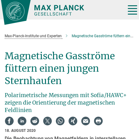
Hauptinhalt
Tog
nav
Max-Planck-Institute und Experten
Magnetische Gasströme füttern einen jungen Sternhaufen
Magnetische Gasströme
füttern einen jungen
Sternhaufen
Polarimetrische Messungen mit Sofia/HAWC+
zeigen die Orientierung der magnetischen
Feldlinien
18. AUGUST 2020
Die Beobachtung von Magnetfeldern in interstellaren