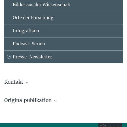
Bilder aus der Wissenschaft
Orte der Forschung
Infografiken
Podcast-Serien
Presse-Newsletter
Kontakt
Prof. Dr. Dr. h.c. Manfred Lindner
Originalpublikation
Max-Planck-Institut für Kernphysik, Heidelberg
+49 6221 516-800
XENON Collaboration
manfred.lindner@...
Observation of Excess Electronic Recoil Events in XENON1T
arXiv:2006.09721
[hep-ex]