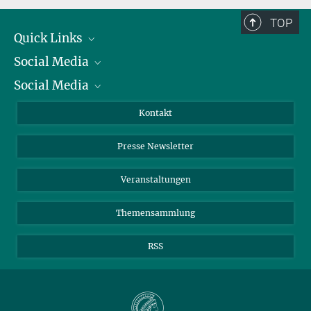
TOP
Quick Links
Social Media
Präsident
Social Media
Zahlen und Fakten
Bluesky
Jahresbericht
Mastodon
Facebook
Kontakt
Einkauf
LinkedIn
Instagram
Presse Newsletter
Meldestelle Fehlverhalten
TikTok
YouTube
Netiquette
Veranstaltungen
Themensammlung
RSS