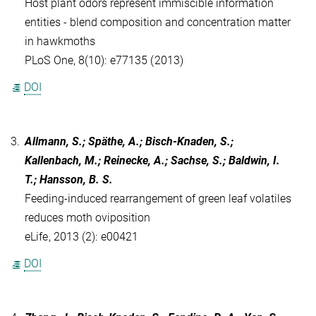
Host plant odors represent immiscible information
entities - blend composition and concentration matter
in hawkmoths
PLoS One, 8(10): e77135 (2013)
DOI
3.
Allmann, S.; Späthe, A.; Bisch-Knaden, S.;
Kallenbach, M.; Reinecke, A.; Sachse, S.; Baldwin, I.
T.; Hansson, B. S.
Feeding-induced rearrangement of green leaf volatiles
reduces moth oviposition
eLife, 2013 (2): e00421
DOI