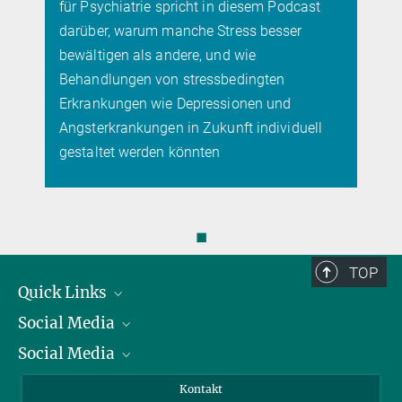
 spricht in diesem Podcast
Eigenschaft bei einer gut
 manche Stress besser
Amphibienart
andere, und wie
on stressbedingten
ie Depressionen und
en in Zukunft individuell
en könnten
◼
TOP
Quick Links
Social Media
Präsident
Social Media
Zahlen und Fakten
Bluesky
Jahresbericht
Mastodon
Facebook
Kontakt