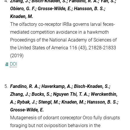
4.
Zhang, J.; Bisch-Knaden, S.; Fandino, R. A.; Yan, S.;
Obiero, G. F.; Grosse-Wilde, E.; Hansson, B. S.;
Knaden, M.
The olfactory co-receptor IR8a governs larval feces-
mediated competition avoidance in a hawkmoth
Proceedings of the National Academy of Sciences of
the United States of America
116
(43),
21828-21833
(2019)
DOI
5.
Fandino, R. A.; Haverkamp, A.; Bisch-Knaden, S.;
Zhang, J.; Bucks, S.; Nguyen Thi, T. A.; Werckenthin,
A.; Rybak, J.; Stengl, M.; Knaden, M.; Hansson, B. S.;
Grosse-Wilde, E.
Mutagenesis of odorant coreceptor Orco fully disrupts
foraging but not oviposition behaviors in the