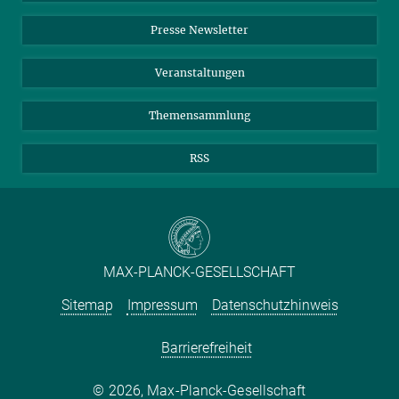
Einkauf
LinkedIn
Instagram
Presse Newsletter
Meldestelle Fehlverhalten
TikTok
YouTube
Netiquette
Veranstaltungen
Themensammlung
RSS
MAX-PLANCK-GESELLSCHAFT
Sitemap
Impressum
Datenschutzhinweis
Barrierefreiheit
2026, Max-Planck-Gesellschaft