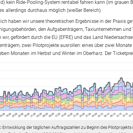
ld) kein Ride-Pooling-System rentabel fahren kann (im grauen
es allerdings durchaus möglich (weißer Bereich).
lich haben wir unsere theoretischen Ergebnisse in der Praxis ge
gungsbehörden, den Aufgabenträgern, Taxiunternehmen und Ve
 wir, gefördert durch die EU (EFRE) und das Land Niedersach
nträgern, zwei Pilotprojekte ausrollen: eines über zwei Mon
eben Monaten im Herbst und Winter im Oberharz. Der Ticketpre
2:
Entwicklung der täglichen Auftragszahlen zu Beginn des Pilotprojekts i