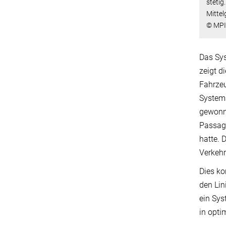
stetig
Mittel
© MP
Das Sy
zeigt d
Fahrzeu
Systems
gewonne
Passagi
hatte. 
Verkehr
Dies ko
den Lin
ein Sys
in opti