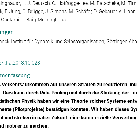
inghaus*, L. J. Deutsch, C. Hoffrogge-Lee, M. Patscheke, M. Timm
k, F. Jung, C. Brügge, J. Simons, M. Schäfer, D. Gebauer, A. Hahn, 
I. Gholami, T. Baig-Meininghaus
ungen
nck-Institut für Dynamik und Selbstorganisation, Göttingen Ab
/j.tra.2018.10.028
menfassung
 Verkehrsaufkommen auf unseren Straßen zu reduzieren, muss
 Dies kann durch Ride-Pooling und durch die Stärkung der Li
tistischen Physik haben wir eine Theorie solcher Systeme ent
ente (Pilotprojekte) bestätigen konnten. Wir haben dieses Sy
t und streben in naher Zukunft eine kommerzielle Verwertung
nd mobiler zu machen.