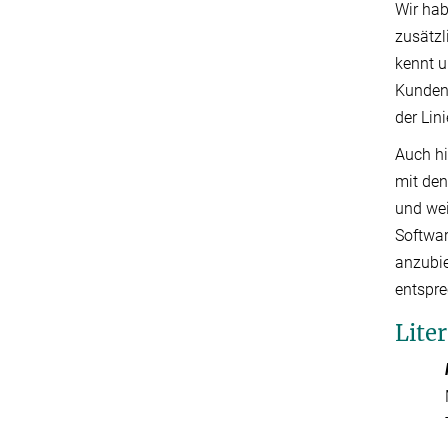
Wir hab
zusätzl
kennt u
Kundenw
der Lin
Auch hi
mit den
und wei
Softwar
anzubie
entspre
Lite