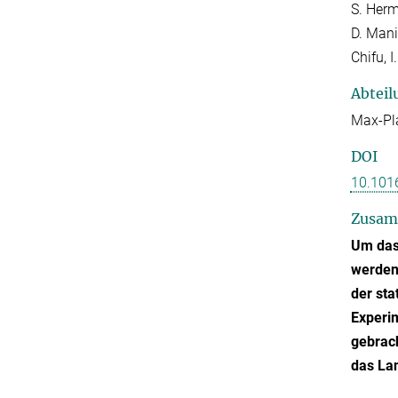
S. Herm
D. Mani
Chifu, 
Abteil
Max-Pla
DOI
10.1016
Zusam
Um das
werden.
der sta
Experim
gebrach
das La