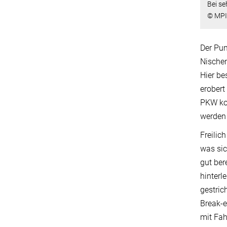
Bei se
© MP
Der Pu
Nischen
Hier be
erobert
PKW kos
werden
Freilic
was sic
gut ber
hinterl
gestric
Break-e
mit Fah