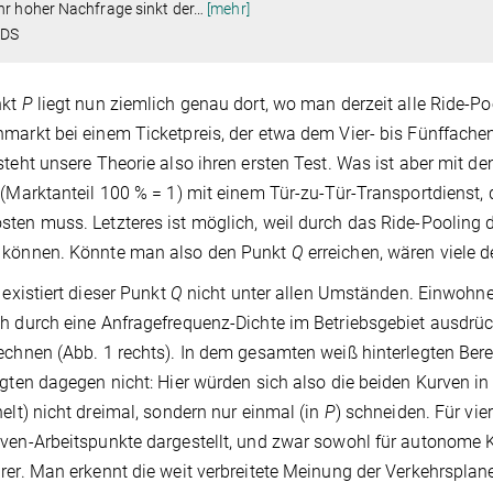
hr hoher Nachfrage sinkt der
…
[mehr]
IDS
nkt
P
liegt nun ziemlich genau dort, wo man derzeit alle Ride-Po
markt bei einem Ticketpreis, der etwa dem Vier- bis Fünffachen
steht unsere Theorie also ihren ersten Test. Was ist aber mit 
 (Marktanteil 100 % = 1) mit einem Tür-zu-Tür-Transportdienst, 
ten muss. Letzteres ist möglich, weil durch das Ride-Pooling d
 können. Könnte man also den Punkt
Q
erreichen, wären viele d
h existiert dieser Punkt
Q
nicht unter allen Umständen. Einwohn
h durch eine Anfragefrequenz-Dichte im Betriebsgebiet ausdrü
echnen (Abb. 1 rechts). In dem gesamten weiß hinterlegten Bere
egten dagegen nicht: Hier würden sich also die beiden Kurven i
helt) nicht dreimal, sondern nur einmal (in
P
) schneiden. Für vi
ven-Arbeitspunkte dargestellt, und zwar sowohl für autonome Kl
rer. Man erkennt die weit verbreitete Meinung der Verkehrsplaner