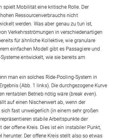
spielt Mobilität eine kritische Rolle. Der
s hohen Ressourcenverbrauchs nicht
ickelt werden. Was aber genau zu tun ist,
s von Verkehrsströmungen in verschiedenartigen
eits für ähnliche Kollektive, wie granulare
rem einfachen Modell gibt es Passagiere und
-Systeme entwickelt, wie sie bereits am
 wenn man ein solches Ride-Pooling-System in
 Ergebnis (Abb. 1 links). Die durchgezogene Kurve
en rentablen Betrieb nötig wäre (
break even
).
fällt auf einen Nischenwert ab, wenn der
 sich fast unweigerlich (in einem sehr großen
repräsentieren stabile Arbeitspunkte der
er offene Kreis. Dies ist ein instabiler Punkt,
erunter. Der offene Kreis stellt also so etwas