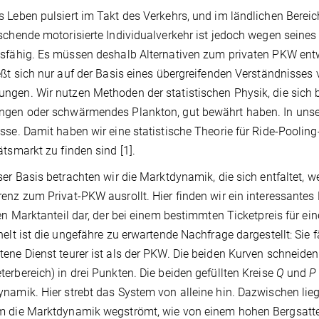
 Leben pulsiert im Takt des Verkehrs, und im ländlichen Bereich 
schende motorisierte Individualverkehr ist jedoch wegen seine
sfähig. Es müssen deshalb Alternativen zum privaten PKW entw
eßt sich nur auf der Basis eines übergreifenden Verständnisse
gen. Wir nutzen Methoden der statistischen Physik, die sich ber
gen oder schwärmendes Plankton, gut bewährt haben. In unse
sse. Damit haben wir eine statistische Theorie für Ride-Pooling
ätsmarkt zu finden sind [1].
ser Basis betrachten wir die Marktdynamik, die sich entfaltet,
enz zum Privat-PKW ausrollt. Hier finden wir ein interessantes
den Marktanteil dar, der bei einem bestimmten Ticketpreis für ein
helt ist die ungefähre zu erwartende Nachfrage dargestellt: Sie 
ene Dienst teurer ist als der PKW. Die beiden Kurven schneiden
erbereich) in drei Punkten. Die beiden gefüllten Kreise
Q
und
P
namik. Hier strebt das System von alleine hin. Dazwischen liegt d
 die Marktdynamik wegströmt, wie von einem hohen Bergsattel h