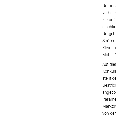
Urbanes
vorherr
zukunft
erschli
Umgebun
Strömun
Kleinbu
Mobilit
Auf die
Konkurr
stellt 
Gestric
angebot
Paramet
Marktdy
von dem