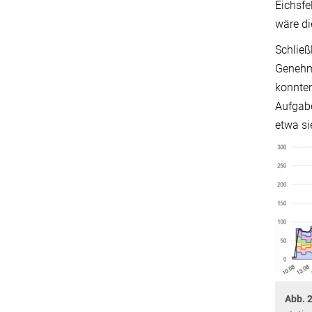
Eichsfe
wäre di
Schließ
Genehmi
konnten
Aufgabe
etwa si
Abb. 