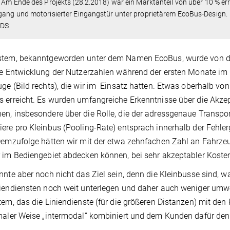
. Am Ende des Projekts (28.2.2018) war ein Marktanteil von über 10 % err
gang und motorisierter Eingangstür unter proprietärem EcoBus-Design.
IDS
stem, bekanntgeworden unter dem Namen EcoBus, wurde von 
ie Entwicklung der Nutzerzahlen während der ersten Monate im
ge (Bild rechts), die wir im Einsatz hatten. Etwas oberhalb vo
 erreicht. Es wurden umfangreiche Erkenntnisse über die Akz
n, insbesondere über die Rolle, die der adressgenaue Transport 
ere pro Kleinbus (Pooling-Rate) entsprach innerhalb der Fehl
Demzufolge hätten wir mit der etwa zehnfachen Zahl an Fahrz
 im Bediengebiet abdecken können, bei sehr akzeptabler Kost
nnte aber noch nicht das Ziel sein, denn die Kleinbusse sind, w
iendiensten noch weit unterlegen und daher auch weniger umwe
tem, das die Liniendienste (für die größeren Distanzen) mit de
maler Weise „intermodal“ kombiniert und dem Kunden dafür den