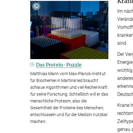
Krank
Im näch
Verände
Vorhoff
kranken
sind.
Der Ver
Energie
Das Protein-Puzzle
wichtig
Matthias Mann vom Max-Planck-Institut
anderes
für Biochemie in Martinsried braucht
erkenne
schlaue Algorithmen und viel Rechenkraft
Deutsc
für seine Forschung. Schließlich will er das
menschliche Proteom, also die
Krane 
Gesamtheit der Proteine des Menschen,
rechtsm
entschlüsseln und für die Medizin nutzbar
Zelltyp
machen.
genau z