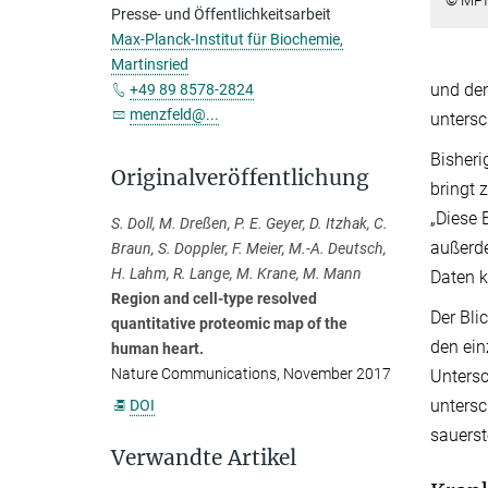
© MPI 
Presse- und Öffentlichkeitsarbeit
Max-Planck-Institut für Biochemie,
Martinsried
und den
+49 89 8578-2824
menzfeld@...
untersc
Bisheri
Originalveröffentlichung
bringt 
„Diese 
S. Doll, M. Dreßen, P. E. Geyer, D. Itzhak, C.
außerde
Braun, S. Doppler, F. Meier, M.-A. Deutsch,
H. Lahm, R. Lange, M. Krane, M. Mann
Daten k
Region and cell-type resolved
Der Bli
quantitative proteomic map of the
den ein
human heart.
Nature Communications, November 2017
Untersc
untersc
DOI
sauerst
Verwandte Artikel