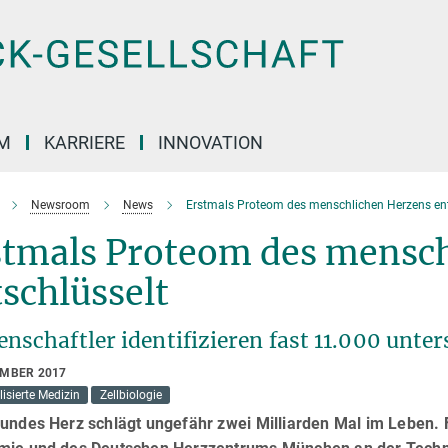
M
KARRIERE
INNOVATION
Newsroom
News
Erstmals Proteom des menschlichen Herzens ent
stmals Proteom des mensc
schlüsselt
nschaftler identifizieren fast 11.000 unte
EMBER 2017
isierte Medizin
Zellbiologie
undes Herz schlägt ungefähr zwei Milliarden Mal im Leben. 