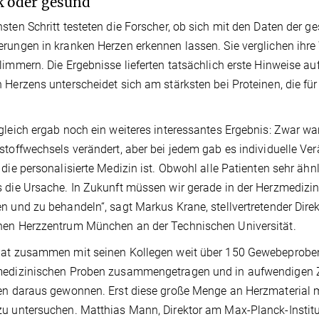
 oder gesund
sten Schritt testeten die Forscher, ob sich mit den Daten der 
rungen in kranken Herzen erkennen lassen. Sie verglichen ihr
limmern. Die Ergebnisse lieferten tatsächlich erste Hinweise a
 Herzens unterscheidet sich am stärksten bei Proteinen, die für
gleich ergab noch ein weiteres interessantes Ergebnis: Zwar war
stoffwechsels verändert, aber bei jedem gab es individuelle Ve
 die personalisierte Medizin ist. Obwohl alle Patienten sehr ä
 die Ursache. In Zukunft müssen wir gerade in der Herzmedizin 
n und zu behandeln“, sagt Markus Krane, stellvertretender Direk
hen Herzzentrum München an der Technischen Universität.
hat zusammen mit seinen Kollegen weit über 150 Gewebeproben
edizinischen Proben zusammengetragen und in aufwendigen Zel
en daraus gewonnen. Erst diese große Menge an Herzmaterial m
u untersuchen. Matthias Mann, Direktor am Max-Planck-Instit