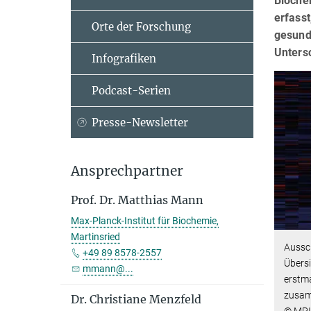
Bioche
erfasst
Orte der Forschung
gesund
Unters
Infografiken
Podcast-Serien
Presse-Newsletter
Ansprechpartner
Prof. Dr. Matthias Mann
Max-Planck-Institut für Biochemie,
Martinsried
Aussc
+49 89 8578-2557
Übersi
mmann@...
erstm
zusam
Dr. Christiane Menzfeld