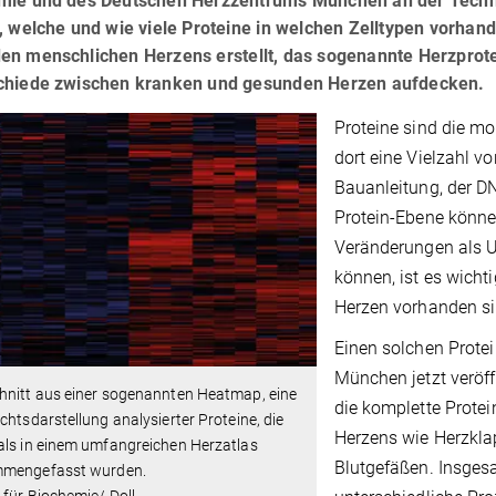
mie und des Deutschen Herzzentrums München an der Techn
, welche und wie viele Proteine in welchen Zelltypen vorhan
en menschlichen Herzens erstellt, das sogenannte Herzprote
chiede zwischen kranken und gesunden Herzen aufdecken.
Proteine sind die m
dort eine Vielzahl v
Bauanleitung, der DN
Protein-Ebene könne
Veränderungen als U
können, ist es wich
Herzen vorhanden si
Einen solchen Protei
München jetzt veröff
hnitt aus einer sogenannten Heatmap, eine
die komplette Protei
chtsdarstellung analysierter Proteine, die
Herzens wie Herzkl
als in einem umfangreichen Herzatlas
Blutgefäßen. Insges
mengefasst wurden.