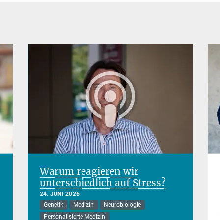
Warum reagieren wir
unterschiedlich auf Stress?
24. JUNI 2026
Genetik
Medizin
Neurobiologie
Personalisierte Medizin