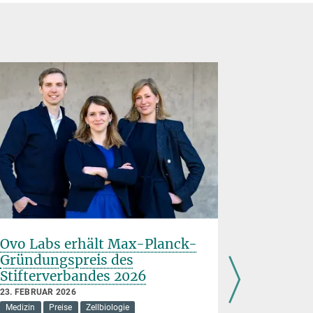
Ovo Labs erhält Max-Planck-
Carbon 
Gründungspreis des
Photosy
Stifterverbandes 2026
22. JUNI 202
Klima
Mik
23. FEBRUAR 2026
Medizin
Preise
Zellbiologie
Mit Hilfe v