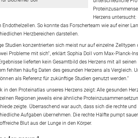
unterschiedliche Pro
für Biochemie/ Doll
Proteinzusammensetz
Herzens untersucht: 
 Endothelzellen. So konnte das Forscherteam wie auf einer Land
hiedlichen Herzbereichen darstellen.
ge Studien konzentrierten sich meist nur auf einzelne Zelltype
zwei Probleme mit sich“, erklärt Sophia Doll vom Max-Planck-Ins
Ergebnisse lieferten kein Gesamtbild des Herzens mit all sein
m fehlten häufig Daten des gesunden Herzens als Vergleich. Uns
önnen als Referenz für zukünftige Studien genutzt werden.“
ck in den Proteinatlas unseres Herzens zeigt: Alle gesunden Her
zelnen Regionen jeweils eine ähnliche Proteinzusammensetzung
hiede zeigte. Überraschend war auch, dass sich die rechte und l
hiedliche Aufgaben übernehmen. Die rechte Hälfte pumpt sauers
offreiche Blut aus der Lunge in den Körper.