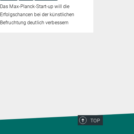
Das Max-Planck-Start-up will die
binden: Wa
Erfolgschancen bei der künstlichen
wollen zwe
Befruchtung deutlich verbessern
nun deutlic
TOP