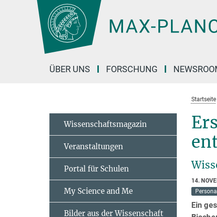
Hauptinhalt
ÜBER UNS
FORSCHUNG
NEWSROO
Startseite
Er
Wissenschaftsmagazin
ent
Veranstaltungen
Wisse
Portal für Schulen
14. NOV
My Science and Me
Personal
Ein ges
Bilder aus der Wissenschaft