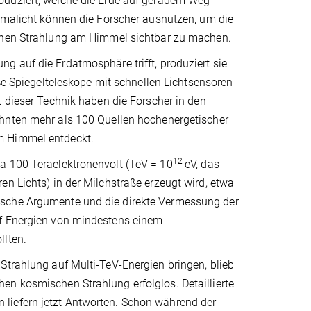
duziert, welche die Erde auf geradem Weg
mmalicht können die Forscher ausnutzen, um die
chen Strahlung am Himmel sichtbar zu machen.
 auf die Erdatmosphäre trifft, produziert sie
oße Spiegelteleskope mit schnellen Lichtsensoren
 dieser Technik haben die Forscher in den
nten mehr als 100 Quellen hochenergetischer
 Himmel entdeckt.
12
a 100 Teraelektronenvolt (TeV = 10
eV, das
en Lichts) in der Milchstraße erzeugt wird, etwa
ische Argumente und die direkte Vermessung der
uf Energien von mindestens einem
llten.
Strahlung auf Multi-TeV-Energien bringen, blieb
en kosmischen Strahlung erfolglos. Detaillierte
liefern jetzt Antworten. Schon während der