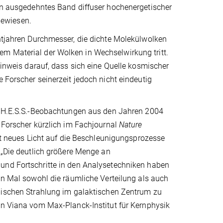
ein ausgedehntes Band diffuser hochenergetischer
gewiesen.
chtjahren Durchmesser, die dichte Molekülwolken
m Material der Wolken in Wechselwirkung tritt.
 Hinweis darauf, dass sich eine Quelle kosmischer
e Forscher seinerzeit jedoch nicht eindeutig
r H.E.S.S.-Beobachtungen aus den Jahren 2004
 Forscher kürzlich im Fachjournal
Nature
rft neues Licht auf die Beschleunigungsprozesse
 „Die deutlich größere Menge an
nd Fortschritte in den Analysetechniken haben
en Mal sowohl die räumliche Verteilung als auch
mischen Strahlung im galaktischen Zentrum zu
on Viana vom Max-Planck-Institut für Kernphysik