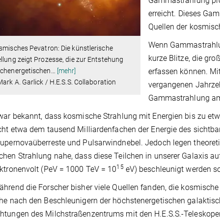
Gammastrahlung pro
erreicht. Dieses Ga
Quellen der kosmis
Wenn Gammastrahlung
smisches Pevatron: Die künstlerische
kurze Blitze, die gr
llung zeigt Prozesse, die zur Entstehung
erfassen können. Mit
ochenergetischen
…
[mehr]
Mark A. Garlick / H.E.S.S. Collaboration
vergangenen Jahrzeh
Gammastrahlung am
war bekannt, dass kosmische Strahlung mit Energien bis zu etw
cht etwa dem tausend Milliardenfachen der Energie des sichtbar
upernovaüberreste und Pulsarwindnebel. Jedoch legen theoret
hen Strahlung nahe, dass diese Teilchen in unserer Galaxis a
15
ktronenvolt (PeV = 1000 TeV = 10
eV) beschleunigt werden so
hrend die Forscher bisher viele Quellen fanden, die kosmische 
he nach den Beschleunigern der höchstenergetischen galaktisch
tungen des Milchstraßenzentrums mit den H.E.S.S.-Teleskopen 