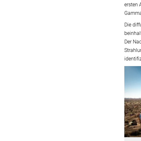
ersten 
Gammas
Die dif
beinhal
Der Nac
Strahlu
identifi