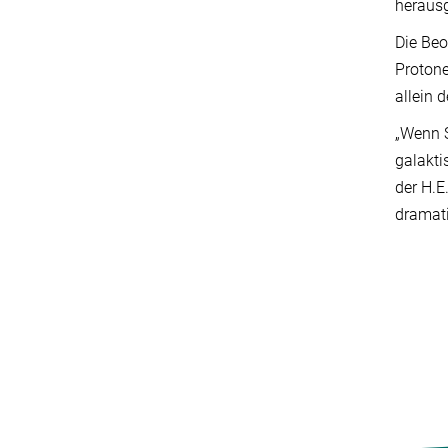
herausg
Die Beo
Protone
allein 
„Wenn S
galakti
der H.E
dramati