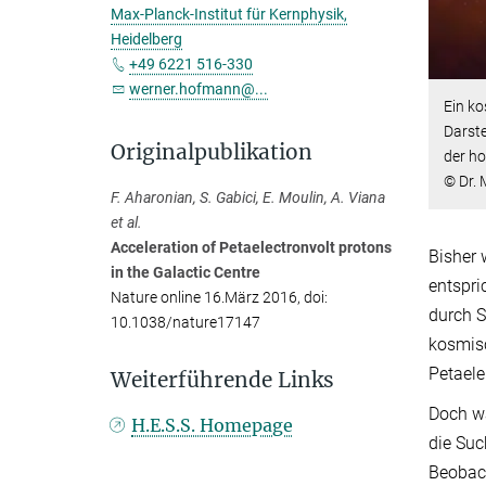
Max-Planck-Institut für Kernphysik,
Heidelberg
+49 6221 516-330
werner.hofmann@...
Ein ko
Darste
Originalpublikation
der h
© Dr. 
F. Aharonian, S. Gabici, E. Moulin, A. Viana
et al.
Acceleration of Petaelectronvolt protons
Bisher 
in the Galactic Centre
entspri
Nature online 16.März 2016, doi:
durch S
10.1038/nature17147
kosmisc
Petaele
Weiterführende Links
Doch wä
H.E.S.S. Homepage
die Suc
Beobach