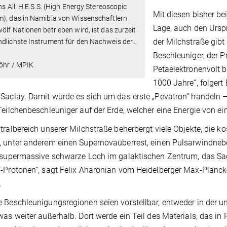
ins All: H.E.S.S. (High Energy Stereoscopic
Mit diesen bisher be
m), das in Namibia von Wissenschaftlern
Lage, auch den Ursp
ölf Nationen betrieben wird, ist das zurzeit
der Milchstraße gibt
dlichste Instrument für den Nachweis der
…
Beschleuniger, der P
Föhr / MPIK
Petaelektronenvolt b
1000 Jahre“, folger
Saclay. Damit würde es sich um das erste „Pevatron“ handeln 
Teilchenbeschleuniger auf der Erde, welcher eine Energie von ei
tralbereich unserer Milchstraße beherbergt viele Objekte, die 
 unter anderem einen Supernovaüberrest, einen Pulsarwindne
 supermassive schwarze Loch im galaktischen Zentrum, das Sagi
-Protonen“, sagt Felix Aharonian vom Heidelberger Max-Planck-
.
 Beschleunigungsregionen seien vorstellbar, entweder in der
was weiter außerhalb. Dort werde ein Teil des Materials, das in R