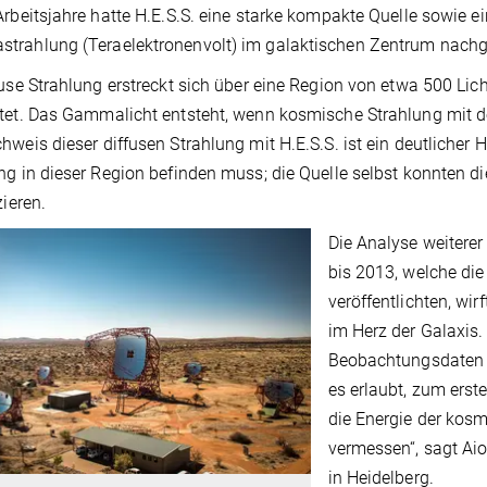
Arbeitsjahre hatte H.E.S.S. eine starke kompakte Quelle sowie 
trahlung (Teraelektronenvolt) im galaktischen Zentrum nach
fuse Strahlung erstreckt sich über eine Region von etwa 500 Li
tet. Das Gammalicht entsteht, wenn kosmische Strahlung mit de
hweis dieser diffusen Strahlung mit H.E.S.S. ist ein deutlicher
ng in dieser Region befinden muss; die Quelle selbst konnten di
zieren.
Die Analyse weitere
bis 2013, welche die
veröffentlichten, wi
im Herz der Galaxis.
Beobachtungsdaten u
es erlaubt, zum erst
die Energie der kos
vermessen“, sagt Ai
in Heidelberg.