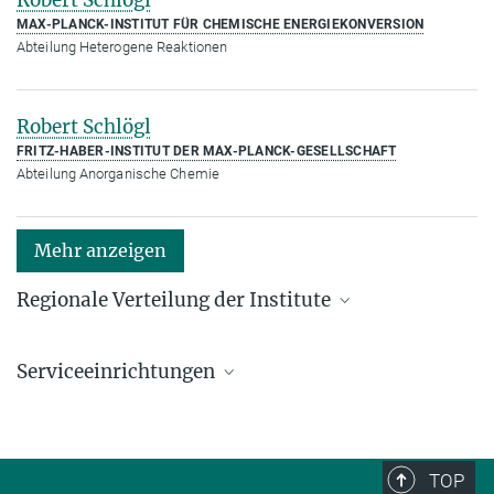
MAX-PLANCK-INSTITUT FÜR CHEMISCHE ENERGIEKONVERSION
Abteilung Heterogene Reaktionen
Robert Schlögl
FRITZ-HABER-INSTITUT DER MAX-PLANCK-GESELLSCHAFT
Abteilung Anorganische Chemie
Mehr anzeigen
Regionale Verteilung der Institute
Kartenansicht: Institute in den Bundesländern und
im Ausland
Serviceeinrichtungen
Serviceeinrichtungen für die Forschung
TOP