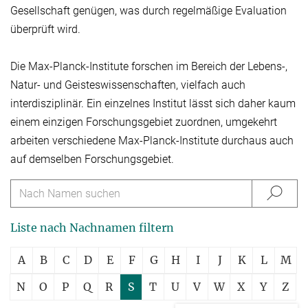
Gesellschaft genügen, was durch regelmäßige Evaluation
überprüft wird.
Die Max-Planck-Institute forschen im Bereich der Lebens-,
Natur- und Geisteswissen­schaften, vielfach auch
interdisziplinär. Ein einzelnes Institut lässt sich daher kaum
einem einzigen Forschungsgebiet zuordnen, umgekehrt
arbeiten verschiedene Max-Planck-Institute durchaus auch
auf demselben Forschungsgebiet.
Liste nach Nachnamen filtern
A
B
C
D
E
F
G
H
I
J
K
L
M
N
O
P
Q
R
S
T
U
V
W
X
Y
Z