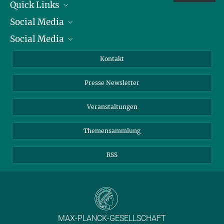
Quick Links
Social Media
Präsident
Social Media
Zahlen und Fakten
Bluesky
Jahresbericht
Mastodon
Facebook
Kontakt
Einkauf
LinkedIn
Instagram
Presse Newsletter
Meldestelle Fehlverhalten
TikTok
YouTube
Netiquette
Veranstaltungen
Themensammlung
RSS
MAX-PLANCK-GESELLSCHAFT