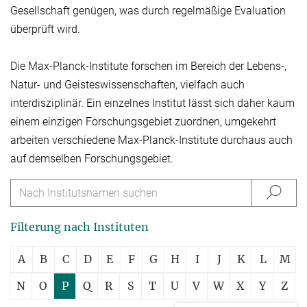
Gesellschaft genügen, was durch regelmäßige Evaluation
überprüft wird.
Die Max-Planck-Institute forschen im Bereich der Lebens-,
Natur- und Geisteswissen­schaften, vielfach auch
interdisziplinär. Ein einzelnes Institut lässt sich daher kaum
einem einzigen Forschungsgebiet zuordnen, umgekehrt
arbeiten verschiedene Max-Planck-Institute durchaus auch
auf demselben Forschungsgebiet.
Filterung nach Instituten
A
B
C
D
E
F
G
H
I
J
K
L
M
N
O
P
Q
R
S
T
U
V
W
X
Y
Z