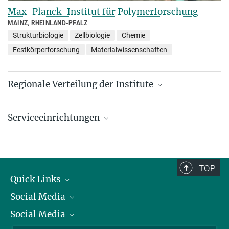
Max-Planck-Institut für Polymerforschung
MAINZ, RHEINLAND-PFALZ
Strukturbiologie
Zellbiologie
Chemie
Festkörperforschung
Materialwissenschaften
Regionale Verteilung der Institute
Kartenansicht: Institute in den Bundesländern und
im Ausland
Serviceeinrichtungen
Serviceeinrichtungen für die Forschung
TOP
Quick Links
Social Media
Präsident
Social Media
Zahlen und Fakten
Bluesky