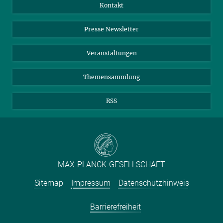
Jahresbericht
Mastodon
Facebook
Kontakt
Einkauf
LinkedIn
Instagram
Presse Newsletter
Meldestelle Fehlverhalten
TikTok
YouTube
Netiquette
Veranstaltungen
Themensammlung
RSS
MAX-PLANCK-GESELLSCHAFT
Sitemap
Impressum
Datenschutzhinweis
Barrierefreiheit