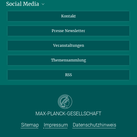
Social Media
Zahlen und Fakten
Bluesky
Jahresbericht
Mastodon
Facebook
Kontakt
Einkauf
LinkedIn
Instagram
Presse Newsletter
Meldestelle Fehlverhalten
TikTok
YouTube
Netiquette
Veranstaltungen
Themensammlung
RSS
MAX-PLANCK-GESELLSCHAFT
Sitemap
Impressum
Datenschutzhinweis