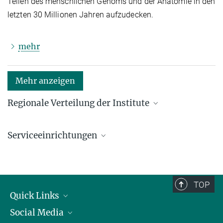
Teilen des menschlichen Genoms und der Anatomie in den
letzten 30 Millionen Jahren aufzudecken.
mehr
Mehr anzeigen
Regionale Verteilung der Institute
Kartenansicht: Institute in den Bundesländern und
im Ausland
Serviceeinrichtungen
Serviceeinrichtungen für die Forschung
TOP
Quick Links
Social Media
Präsident