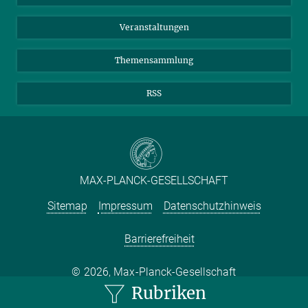
Meldestelle Fehlverhalten
TikTok
YouTube
Netiquette
Veranstaltungen
Themensammlung
RSS
MAX-PLANCK-GESELLSCHAFT
Sitemap
Impressum
Datenschutzhinweis
Barrierefreiheit
2026, Max-Planck-Gesellschaft
Rubriken