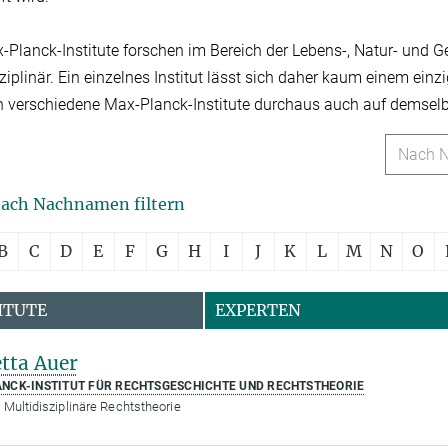
-Planck-Institute forschen im Bereich der Lebens-, Natur- und G
sziplinär. Ein einzelnes Institut lässt sich daher kaum einem e
n verschiedene Max-Planck-Institute durchaus auch auf demsel
nach Nachnamen filtern
B
C
D
E
F
G
H
I
J
K
L
M
N
O
ITUTE
EXPERTEN
tta Auer
NCK-INSTITUT FÜR RECHTSGESCHICHTE UND RECHTSTHEORIE
 Multidisziplinäre Rechtstheorie