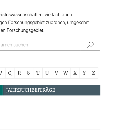
eisteswissen­schaften, vielfach auch
inzigen Forschungsgebiet zuordnen, umgekehrt
ben Forschungsgebiet.
P
Q
R
S
T
U
V
W
X
Y
Z
JAHRBUCHBEITRÄGE