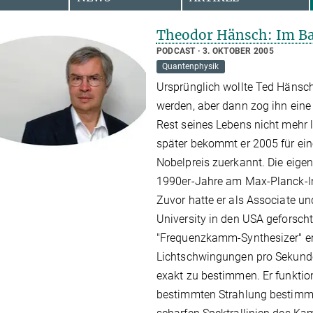
Theodor Hänsch: Im Ba
PODCAST
3. OKTOBER 2005
Quantenphysik
Ursprünglich wollte Ted Hänsch
werden, aber dann zog ihn eine 
Rest seines Lebens nicht mehr lo
später bekommt er 2005
für ei
Nobelpreis
zuerkannt. Die eige
1990er-Jahre am Max-Planck-Ins
Zuvor hatte er als Associate un
University in den USA geforscht
"Frequenzkamm-Synthesizer" erm
Lichtschwingungen pro Sekunde
exakt zu bestimmen. Er funktioni
bestimmten Strahlung bestimmt