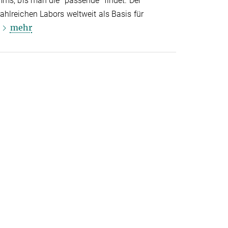
mms, bis man die "passende" findet. Der
hlreichen Labors weltweit als Basis für
mehr