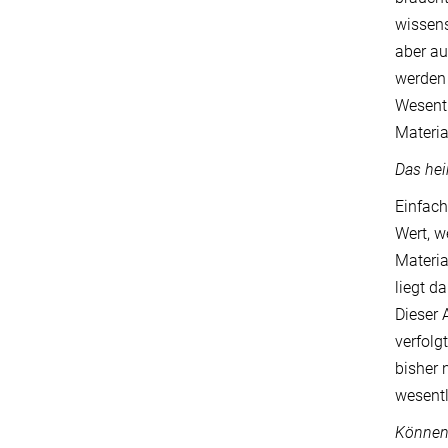
wissens
aber au
werden 
Wesentl
Materia
Das hei
Einfach
Wert, w
Materia
liegt d
Dieser 
verfolg
bisher 
wesentl
Können 