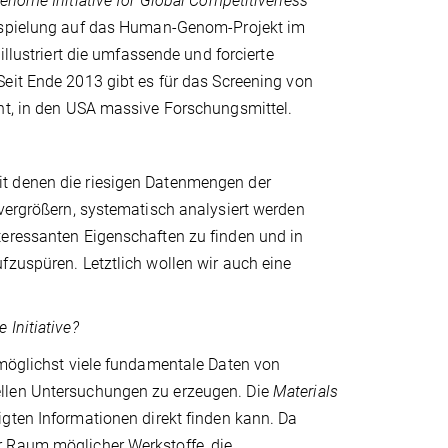
enome Initiative for Global Competitiveness
nspielung auf das Human-Genom-Projekt im
illustriert die umfassende und forcierte
eit Ende 2013 gibt es für das Screening von
eht, in den USA massive Forschungsmittel.
it denen die riesigen Datenmengen der
 vergrößern, systematisch analysiert werden
teressanten Eigenschaften zu finden und in
fzuspüren. Letztlich wollen wir auch eine
Initiative?
 möglichst viele fundamentale Daten von
ellen Untersuchungen zu erzeugen. Die
Materials
gten Informationen direkt finden kann. Da
r Raum möglicher Werkstoffe, die