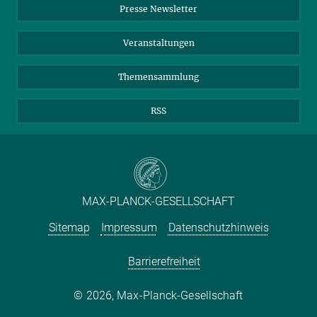
Presse Newsletter
Satellitenzellen.
Meldestelle Fehlverhalten
TikTok
YouTube
mehr
Netiquette
Veranstaltungen
Themensammlung
RSS
MAX-PLANCK-GESELLSCHAFT
Sitemap
Impressum
Datenschutzhinweis
Barrierefreiheit
2026, Max-Planck-Gesellschaft