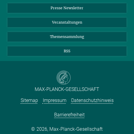
Einkauf
LinkedIn
Instagram
Presse Newsletter
Meldestelle Fehlverhalten
TikTok
YouTube
Netiquette
Veranstaltungen
Themensammlung
RSS
MAX-PLANCK-GESELLSCHAFT
Sitemap
Impressum
Datenschutzhinweis
Barrierefreiheit
2026, Max-Planck-Gesellschaft