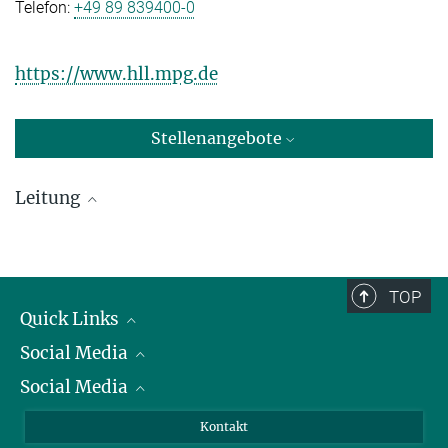
Telefon:
+49 89 839400-0
https://www.hll.mpg.de
Stellenangebote
Leitung
Prof. Dr. Allen C. Caldwell
Max-Planck-Institut für Physik, Garching
TOP
+49 89 32354-207
Quick Links
caldwell@...
Social Media
Präsident
Social Media
Zahlen und Fakten
Bluesky
Jahresbericht
Mastodon
Facebook
Kontakt