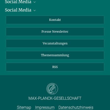
Social Media
Präsident
Dr Anja Hoffmann
Social Media
Zahlen und Fakten
Bluesky
Heinrich-Wieland-Preis / Heinrich Wieland Prize
Jahresbericht
Mastodon
Facebook
Kontakt
+49 613 1275-0815
Einkauf
LinkedIn
Instagram
wp@...
Presse Newsletter
Boehringer Ingelheim Stiftung
Meldestelle Fehlverhalten
TikTok
YouTube
Netiquette
Veranstaltungen
Themensammlung
RSS
MAX-PLANCK-GESELLSCHAFT
Sitemap
Impressum
Datenschutzhinweis