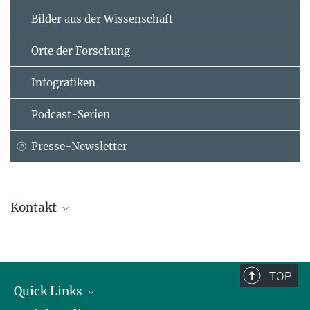
Bilder aus der Wissenschaft
Orte der Forschung
Infografiken
Podcast-Serien
Presse-Newsletter
Kontakt
Kirsten Achenbach
Kommunikation / Communication
+49 613 1275-0816
TOP
kirsten.achenbach@...
Quick Links
Boehringer Ingelheim Stiftung