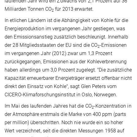
laufenden Jahr wird ein Zuwachs von 2,1 Prozent auf 36
Milliarden Tonnen CO
für 2013 erwartet.
2
In etlichen Ländern ist die Abhängigkeit von Kohle für die
Energieproduktion im vergangenen Jahr gestiegen, was
den Emissionsanstieg zusätzlich beschleunigt. Innerhalb
der 28 Mitgliedsstaaten der EU sind die CO
-Emissionen
2
im vergangenen Jahr (2012) zwar um 1,3 Prozent
zurückgegangen, Emissionen aus der Kohleverbrennung
haben allerdings um 3,0 Prozent zugelegt. "Die zusätzliche
Kapazität erneuerbarer Energieträger ersetzt offenbar nicht
direkt den Einsatz von Kohle", sagt Glen Peters vom
CICERO-Klimaforschungsinstitut in Oslo, Norwegen.
Im Mai des laufenden Jahres hat die CO
-Konzentration in
2
der Atmosphäre erstmals die Marke von 400 ppm (parts
per million) überschritten. Noch nie wurde ein so hoher
Wert verzeichnet, seit die direkten Messungen 1958 auf