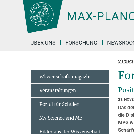
Hauptinhalt
ÜBER UNS
FORSCHUNG
NEWSROO
Startseite
For
Wissenschaftsmagazin
Posi
Veranstaltungen
28. NOV
Portal für Schulen
Das deu
die Dis
My Science and Me
MPG wi
Schärf
Bilder aus der Wissenschaft