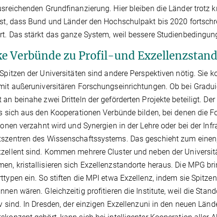
usreichenden Grundfinanzierung. Hier bleiben die Länder trotz k
ist, dass Bund und Länder den Hochschulpakt bis 2020 fortschre
rt. Das stärkt das ganze System, weil bessere Studienbedingun
ke Verbünde zu Profil-und Exzellenzstan
 Spitzen der Universitäten sind andere Perspektiven nötig. Sie koo
mit außeruniversitären Forschungseinrichtungen. Ob bei Graduie
 an beinahe zwei Dritteln der geförderten Projekte beteiligt. Der
ss sich aus den Kooperationen Verbünde bilden, bei denen die
tionen verzahnt wird und Synergien in der Lehre oder bei der Inf
szentren des Wissenschaftssystems. Das geschieht zum einen, 
zellent sind. Kommen mehrere Cluster und neben der Universität
n, kristallisieren sich Exzellenzstandorte heraus. Die MPG bri
ttypen ein. So stiften die MPI etwa Exzellenz, indem sie Spitze
nnen wären. Gleichzeitig profitieren die Institute, weil die Stan
iv sind. In Dresden, der einzigen Exzellenzuni in den neuen Län