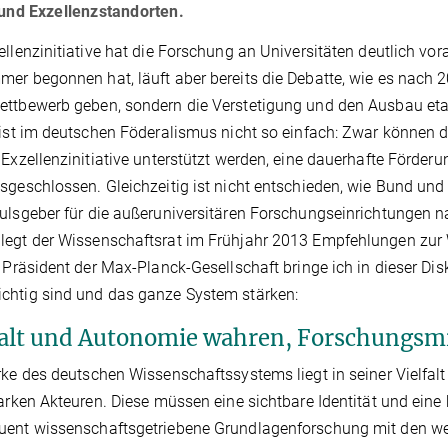
 und Exzellenzstandorten.
ellenzinitiative hat die Forschung an Universitäten deutlich 
er begonnen hat, läuft aber bereits die Debatte, wie es nach 20
ttbewerb geben, sondern die Verstetigung und den Ausbau eta
 ist im deutschen Föderalismus nicht so einfach: Zwar können
 Exzellenzinitiative unterstützt werden, eine dauerhafte Förde
sgeschlossen. Gleichzeitig ist nicht entschieden, wie Bund un
ulsgeber für die außeruniversitären Forschungseinrichtungen na
legt der Wissenschaftsrat im Frühjahr 2013 Empfehlungen zur
s Präsident der Max-Planck-Gesellschaft bringe ich in dieser Dis
chtig sind und das ganze System stärken:
falt und Autonomie wahren, Forschungsm
rke des deutschen Wissenschaftssystems liegt in seiner Vielf
tarken Akteuren. Diese müssen eine sichtbare Identität und eine
ent wissenschaftsgetriebene Grundlagenforschung mit den wel