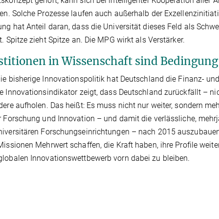
skonzept gehört, kann sich bei intelligenter Kooperation aller 
ren. Solche Prozesse laufen auch außerhalb der Exzellenzinitia
ng hat Anteil daran, dass die Universität dieses Feld als Schwer
t. Spitze zieht Spitze an. Die MPG wirkt als Verstärker.
stitionen in Wissenschaft sind Bedingung
ie bisherige Innovationspolitik hat Deutschland die Finanz- und
e Innovationsindikator zeigt, dass Deutschland zurückfällt – n
dere aufholen. Das heißt: Es muss nicht nur weiter, sondern meh
r Forschung und Innovation – und damit die verlässliche, mehrjä
iversitären Forschungseinrichtungen – nach 2015 auszubauen. 
Missionen Mehrwert schaffen, die Kraft haben, ihre Profile weiter
lobalen Innovationswettbewerb vorn dabei zu bleiben.