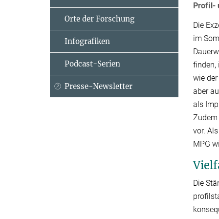
Profil-
Orte der Forschung
Die Exz
im Somm
Infografiken
Dauerwe
Podcast-Serien
finden,
wie der
Presse-Newsletter
aber au
als Imp
Zudem 
vor. Al
MPG wi
Viel
Die Stä
profils
konsequ