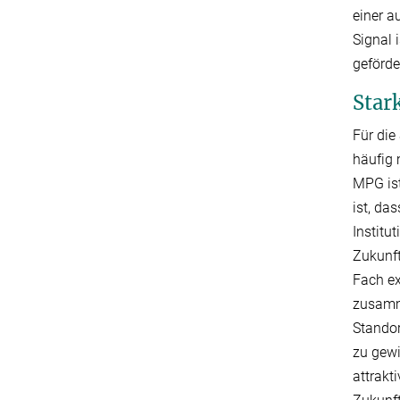
einer a
Signal 
geförde
Star
Für die
häufig 
MPG ist
ist, da
Institu
Zukunft
Fach ex
zusamme
Standor
zu gewi
attrakt