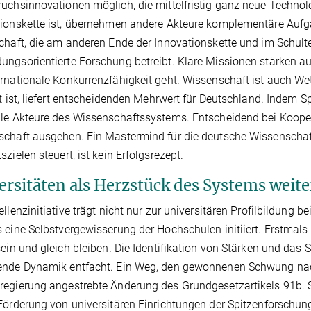
uchsinnovationen möglich, die mittelfristig ganz neue Technol
ionskette ist, übernehmen andere Akteure komplementäre Aufga
chaft, die am anderen Ende der Innovationskette und im Schulte
ngsorientierte Forschung betreibt. Klare Missionen stärken a
rnationale Konkurrenzfähigkeit geht. Wissenschaft ist auch W
gt ist, liefert entscheidenden Mehrwert für Deutschland. Indem 
le Akteure des Wissenschaftssystems. Entscheidend bei Kooper
chaft ausgehen. Ein Mastermind für die deutsche Wissenschaf
szielen steuert, ist kein Erfolgsrezept.
ersitäten als Herzstück des Systems weite
ellenzinitiative trägt nicht nur zur universitären Profilbildung b
 eine Selbstvergewisserung der Hochschulen initiiert. Erstma
sein und gleich bleiben. Die Identifikation von Stärken und das 
nde Dynamik entfacht. Ein Weg, den gewonnenen Schwung nach 
egierung angestrebte Änderung des Grundgesetzartikels 91b. S
Förderung von universitären Einrichtungen der Spitzenforschun