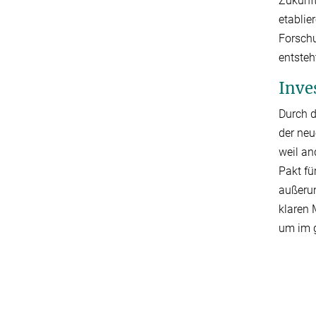
Zukunft
etablie
Forschu
entsteh
Inve
Durch d
der neu
weil an
Pakt fü
außerun
klaren 
um im g