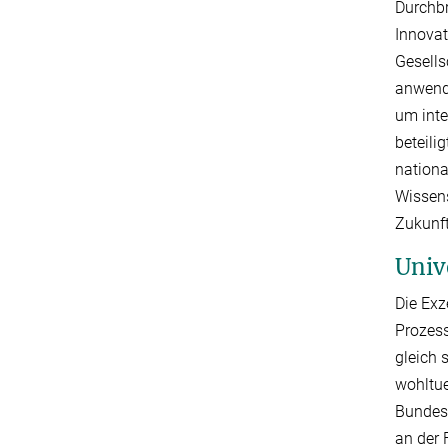
Durchbr
Innovat
Gesells
anwendu
um inte
beteili
nationa
Wissens
Zukunft
Univ
Die Exz
Prozess
gleich 
wohltue
Bundesr
an der 