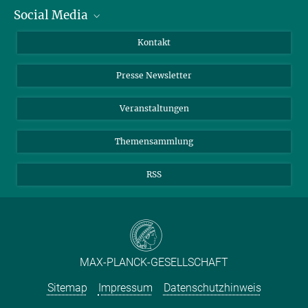
Social Media
Zahlen und Fakten
Bluesky
Jahresbericht
Mastodon
Facebook
Kontakt
Einkauf
LinkedIn
Instagram
Presse Newsletter
Meldestelle Fehlverhalten
TikTok
YouTube
Netiquette
Veranstaltungen
Themensammlung
RSS
MAX-PLANCK-GESELLSCHAFT
Sitemap
Impressum
Datenschutzhinweis