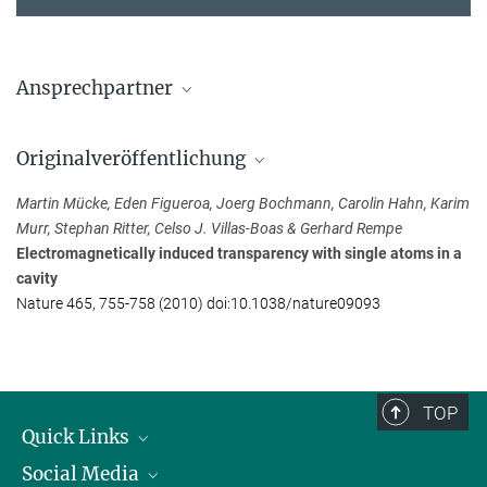
Ansprechpartner
Martin Mücke
Originalveröffentlichung
Max-Planck-Institut für Quantenoptik, Garching
+49 89 32905-356
Martin Mücke, Eden Figueroa, Joerg Bochmann, Carolin Hahn, Karim
Martin.Muecke@...
Murr, Stephan Ritter, Celso J. Villas-Boas & Gerhard Rempe
Electromagnetically induced transparency with single atoms in a
cavity
Nature 465, 755-758 (2010) doi:10.1038/nature09093
TOP
Quick Links
Social Media
Präsident