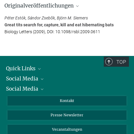
Originalveröffentlichungen
Max-Planck-Forschungsgruppe Sinnesökologie
Max-Planck-Institut für biologische Intelligenz (Standort
Péter Estók, Sándor Zsebõk, Björn M. Siemers
Seewiesen), Seewiesen
Great tits search for, capture, kill and eat hibernating bats
+49 8157 932-348
Biology Letters (2009), DOI: 10.1098/rsbl.2009.0611
siemers@...
TOP
Quick Links
Social Media
Präsident
Social Media
Zahlen und Fakten
Bluesky
Jahresbericht
Mastodon
Facebook
Kontakt
Einkauf
LinkedIn
Instagram
Presse Newsletter
Meldestelle Fehlverhalten
TikTok
YouTube
Netiquette
Veranstaltungen