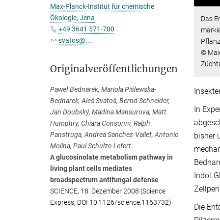
Max-Planck-Institut für chemische
Ökologie, Jena
Das E
+49 3641 571-700
markie
svatos@...
Pflanz
© Max-
Zücht
Originalveröffentlichungen
Paweł Bednarek, Mariola Piślewska-
Insekte
Bednarek, Aleš Svatoš, Bernd Schneider,
In Exp
Jan Doubský, Madina Mansurova, Matt
abgesch
Humphry, Chiara Consonni, Ralph
Panstruga, Andrea Sanchez-Vallet, Antonio
bisher 
Molina, Paul Schulze-Lefert
mechani
A glucosinolate metabolism pathway in
Bednare
living plant cells mediates
Indol-G
broadspectrum antifungal defense
Zellper
SCIENCE, 18. Dezember 2008 (Science
Express, DOI 10.1126/science.1163732)
Die Ent