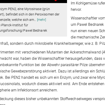
Im Kohlgemüse rufen
nzym PEN2, eine Myrosinase (grün
hervor.
rt), befindet sich in den Peroxisomen der
Wissenschaftler vom
enzelle, welche sich am
…
[mehr]
um Pawel Bednarek a
Planck-Institut für
ungsforschung/Pawel Bednarek
nun einen neuen Sch
die mechanische Ze
nfraß, sondern durch mikrobielle Krankheitserreger, wie z. B. Pilz
erimenten mit verschiedenen Mutanten der Ackerschmalwand (
A
wächt war, haben die Wissenschaftler herausgefunden, dass vo
unbekannte Funktion bei der Abwehr parasitärer Pilze überneh
sche Gewebezerstörung aktiviert. Dazu ist allerdings ein Sch
k. Bei PEN2 handelt es sich um ein Enzym, und zwar eine Myro
lucosinolats, wodurch dieses aktiviert wird. Am Ende entstehen
ipherie am Infektionsort anreichern.
deckung dieses bisher unbekannten Stoffwechselweges verspr