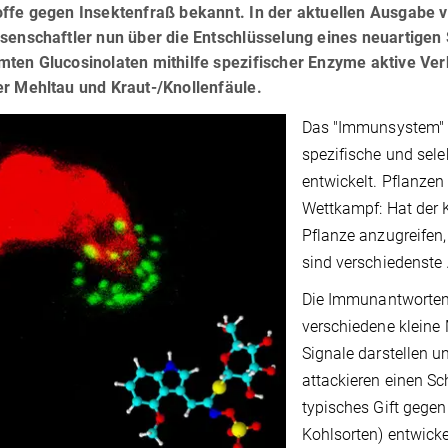
offe gegen Insektenfraß bekannt. In der aktuellen Ausgabe
ssenschaftler nun über die Entschlüsselung eines neuartige
mten Glucosinolaten mithilfe spezifischer Enzyme aktive Ver
er Mehltau und Kraut-/Knollenfäule.
Das "Immunsystem" v
spezifische und se
entwickelt. Pflanzen 
Wettkampf: Hat der 
Pflanze anzugreifen, 
sind verschiedenste
Die Immunantworten 
verschiedene kleine 
Signale darstellen u
attackieren einen Sch
typisches Gift gegen
Kohlsorten) entwickel