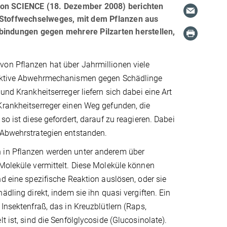
 von SCIENCE (18. Dezember 2008) berichten
n Stoffwechselweges, mit dem Pflanzen aus
bindungen gegen mehrere Pilzarten herstellen,
on Pflanzen hat über Jahrmillionen viele
lektive Abwehrmechanismen gegen Schädlinge
und Krankheitserreger liefern sich dabei eine Art
Krankheitserreger einen Weg gefunden, die
so ist diese gefordert, darauf zu reagieren. Dabei
 Abwehrstrategien entstanden.
in Pflanzen werden unter anderem über
Moleküle vermittelt. Diese Moleküle können
nd eine spezifische Reaktion auslösen, oder sie
ädling direkt, indem sie ihn quasi vergiften. Ein
 Insektenfraß, das in Kreuzblütlern (Raps,
t ist, sind die Senfölglycoside (Glucosinolate).