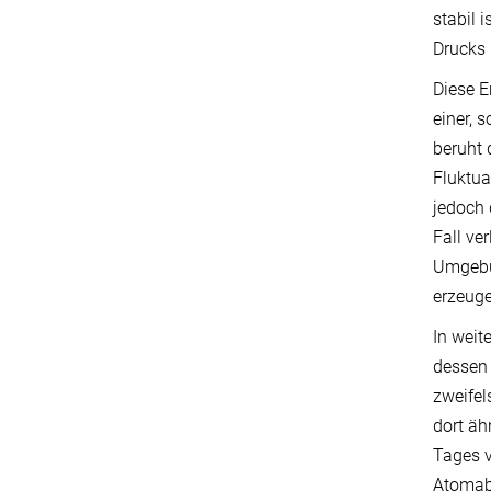
stabil 
Drucks 
Diese E
einer, 
beruht 
Fluktu
jedoch 
Fall ve
Umgebu
erzeug
In weit
dessen 
zweifel
dort äh
Tages 
Atomab