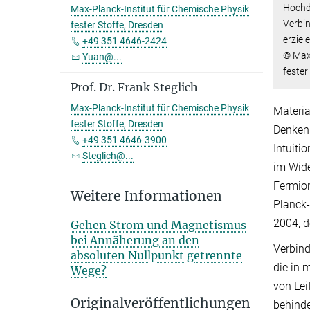
Hochd
Max-Planck-Institut für Chemische Physik
Verbi
fester Stoffe, Dresden
erziel
+49 351 4646-2424
© Max-
Yuan@...
fester
Prof. Dr. Frank Steglich
Max-Planck-Institut für Chemische Physik
Materia
fester Stoffe, Dresden
Denken 
+49 351 4646-3900
Intuiti
Steglich@...
im Wide
Fermio
Weitere Informationen
Planck-
2004, d
Gehen Strom und Magnetismus
bei Annäherung an den
Verbind
absoluten Nullpunkt getrennte
die in
Wege?
von Lei
Originalveröffentlichungen
behinde