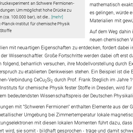
ruckexperiment an Schwere Fermionen-
mathematisch exakt z
ndungen: Um möglichst hohe Drücke zu
es gelingen, würde 
en (ca. 100.000 bar), ist die
…
[mehr]
Materialien mit gewü
Planck-Institut für chemische Physik
 Stoffe
Auf dem Weg dahin i
neuen chemischen V
lien mit neuartigen Eigenschaften zu entdecken, fordert dabei i
der Wissenschaftler. Große Fortschritte werden dabei oft erst da
on folgend, beharrlich versuchen, ihre Modellvorstellung durch 
rspruch zu etablierten Denkweisen stehen. Ein Beispiel ist die
nen-Verbindung CeCu
Si
durch Prof. Frank Steglich im Jahre 1
2
2
Instituts für chemische Physik fester Stoffe in Dresden, wird fü
em bedeutendsten Wissenschaftspreis der Deutschen Physikali
ungen mit "Schweren Fermionen" enthalten Elemente aus der Gru
 metallischer Umgebung bei Zimmertemperatur lokale magneti
tungselektronen mit diesen lokalen Momenten führt dazu, dass
rt wird, sie somit - bildhaft gesprochen - träge und damit sch