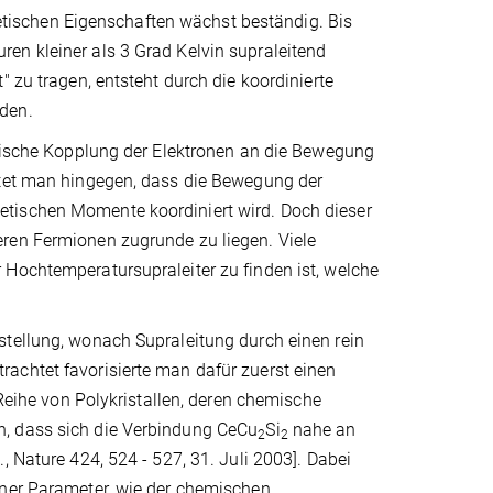
ischen Eigenschaften wächst beständig. Bis
en kleiner als 3 Grad Kelvin supraleitend
 zu tragen, entsteht durch die koordinierte
den.
stische Kopplung der Elektronen an die Bewegung
utet man hingegen, dass die Bewegung der
etischen Momente koordiniert wird. Doch dieser
ren Fermionen zugrunde zu liegen. Viele
 Hochtemperatursupraleiter zu finden ist, welche
stellung, wonach Supraleitung durch einen rein
achtet favorisierte man dafür zuerst einen
he von Polykristallen, deren chemische
n, dass sich die Verbindung CeCu
Si
nahe an
2
2
, Nature 424, 524 - 527, 31. Juli 2003]. Dabei
rner Parameter, wie der chemischen