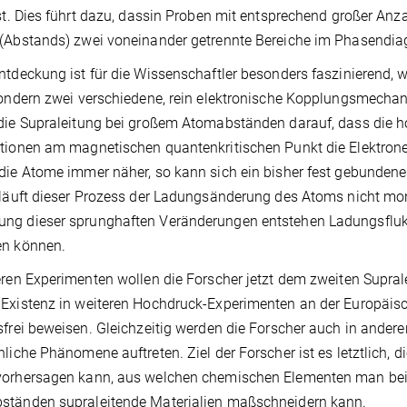
ist. Dies führt dazu, dassin Proben mit entsprechend großer An
(Abstands) zwei voneinander getrennte Bereiche im Phasendiag
ntdeckung ist für die Wissenschaftler besonders faszinierend, we
sondern zwei verschiedene, rein elektronische Kopplungsmechan
die Supraleitung bei großem Atomabständen darauf, dass die h
ationen am magnetischen quantenkritischen Punkt die Elektro
die Atome immer näher, so kann sich ein bisher fest gebundenes
rläuft dieser Prozess der Ladungsänderung des Atoms nicht mono
ng dieser sprunghaften Veränderungen entstehen Ladungsflukt
en können.
eren Experimenten wollen die Forscher jetzt dem zweiten Sup
Existenz in weiteren Hochdruck-Experimenten an der Europäis
sfrei beweisen. Gleichzeitig werden die Forscher auch in and
nliche Phänomene auftreten. Ziel der Forscher ist es letztlich, 
vorhersagen kann, aus welchen chemischen Elementen man be
ständen supraleitende Materialien maßschneidern kann.