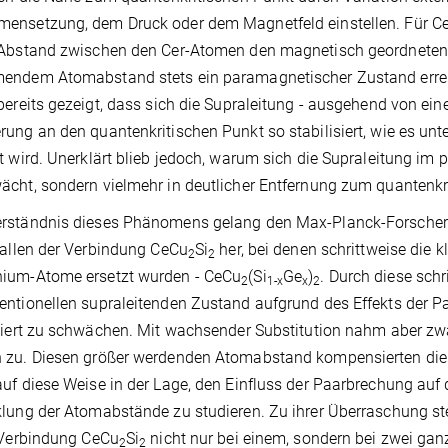
nsetzung, dem Druck oder dem Magnetfeld einstellen. Für Cer-
Abstand zwischen den Cer-Atomen den magnetisch geordneten Z
endem Atomabstand stets ein paramagnetischer Zustand errei
bereits gezeigt, dass sich die Supraleitung - ausgehend von e
ung an den quantenkritischen Punkt so stabilisiert, wie es u
t wird. Unerklärt blieb jedoch, warum sich die Supraleitung im
cht, sondern vielmehr in deutlicher Entfernung zum quantenkrit
ständnis dieses Phänomens gelang den Max-Planck-Forschern n
tallen der Verbindung CeCu
Si
her, bei denen schrittweise die 
2
2
ium-Atome ersetzt wurden - CeCu
(Si
Ge
)
. Durch diese schr
2
1-x
x
2
ntionellen supraleitenden Zustand aufgrund des Effekts der P
liert zu schwächen. Mit wachsender Substitution nahm aber z
zu. Diesen größer werdenden Atomabstand kompensierten die W
uf diese Weise in der Lage, den Einfluss der Paarbrechung auf
lung der Atomabstände zu studieren. Zu ihrer Überraschung stel
 Verbindung CeCu
Si
nicht nur bei einem, sondern bei zwei g
2
2