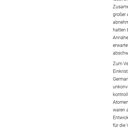
Zusamme
großer 
abnehm
hatten 
Annäher
erwarte
abschwä
Zum Ver
Einkris
German
unkonve
kontrol
Atomen 
waren a
Entwick
für die