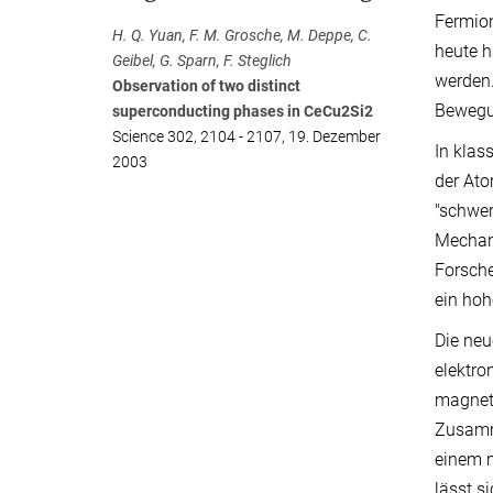
Fermio
H. Q. Yuan, F. M. Grosche, M. Deppe, C.
heute h
Geibel, G. Sparn, F. Steglich
werden.
Observation of two distinct
Bewegun
superconducting phases in CeCu2Si2
Science 302, 2104 - 2107, 19. Dezember
In klas
2003
der Ato
"schwer
Mechani
Forsche
ein hoh
Die neu
elektro
magnet
Zusamme
einem m
lässt s