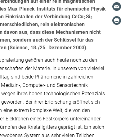
verbindungen auf einer rein magnetischen
des Max-Planck-Instituts für chemische Physik
n Einkristallen der Verbindung CeCu
Si
2
2
nterschiedlichen, rein elektronischen
n davon aus, dass diese Mechanismen nicht
en, sondern auch der Schlüssel für das
ten (Science, 18./25. Dezember 2003).
praleitung gehören auch heute noch zu den
enschaften der Materie. In unserem von vielerlei
lltag sind beide Phänomene in zahlreichen
Medizin-, Computer- und Sensortechnik
- wegen ihres hohen technologischen Potenzials
 geworden. Bei ihrer Erforschung eröffnet sich
n eine extrem komplexe Welt, die von den
r Elektronen eines Festkörpers untereinander
mpfen des Kristallgitters geprägt ist. Ein solch
verwobenes System aus sehr vielen Teilchen