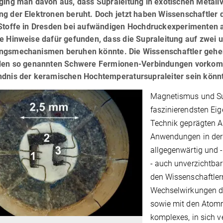
 ging man davon aus, dass Supraleitung in exotischen Metall
ng der Elektronen beruht. Doch jetzt haben Wissenschaftler 
 Stoffe in Dresden bei aufwändigen Hochdruckexperimenten a
e Hinweise dafür gefunden, dass die Supraleitung auf zwei u
ngsmechanismen beruhen könnte. Die Wissenschaftler gehe
 den so genannten Schwere Fermionen-Verbindungen vorkomm
ndnis der keramischen Hochtemperatursupraleiter sein könn
Magnetismus und Su
faszinierendsten Eig
Technik geprägten A
Anwendungen in der 
allgegenwärtig und 
- auch unverzichtbar
den Wissenschaftler
Wechselwirkungen de
sowie mit den Atomrü
komplexes, in sich 