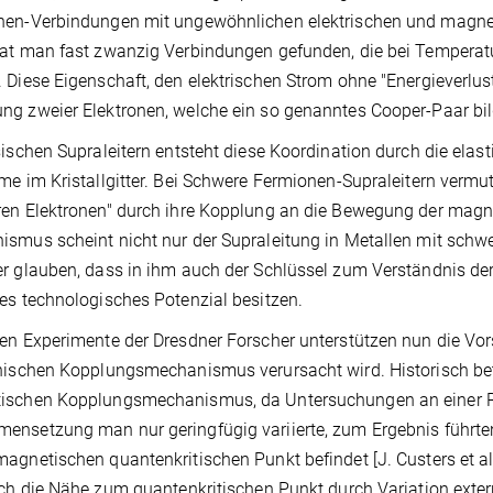
nen-Verbindungen mit ungewöhnlichen elektrischen und magnet
at man fast zwanzig Verbindungen gefunden, die bei Temperatur
 Diese Eigenschaft, den elektrischen Strom ohne "Energieverlust"
g zweier Elektronen, welche ein so genanntes Cooper-Paar bil
sischen Supraleitern entsteht diese Koordination durch die ela
me im Kristallgitter. Bei Schwere Fermionen-Supraleitern verm
en Elektronen" durch ihre Kopplung an die Bewegung der magn
smus scheint nicht nur der Supraleitung in Metallen mit schwe
r glauben, dass in ihm auch der Schlüssel zum Verständnis der
es technologisches Potenzial besitzen.
en Experimente der Dresdner Forscher unterstützen nun die Vor
nischen Kopplungsmechanismus verursacht wird. Historisch betr
ischen Kopplungsmechanismus, da Untersuchungen an einer Rei
nsetzung man nur geringfügig variierte, zum Ergebnis führte
agnetischen quantenkritischen Punkt befindet [J. Custers et al.
ich die Nähe zum quantenkritischen Punkt durch Variation exte