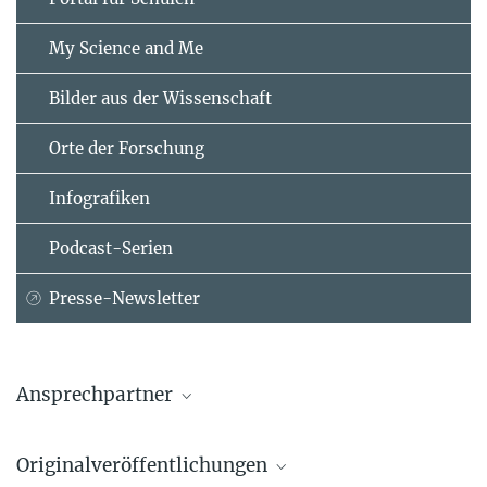
My Science and Me
Bilder aus der Wissenschaft
Orte der Forschung
Infografiken
Podcast-Serien
Presse-Newsletter
Ansprechpartner
Dr. George Tsakiris
Originalveröffentlichungen
Max-Planck-Institut für Quantenoptik, Garching