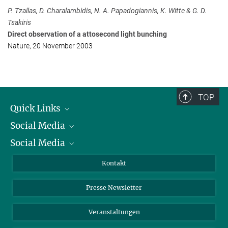
+49 89 32905-727
P. Tzallas, D. Charalambidis, N. A. Papadogiannis, K. Witte & G. D.
Klaus.Witte@...
Tsakiris
Direct observation of a attosecond light bunching
Nature, 20 November 2003
TOP
Quick Links
Social Media
Präsident
Social Media
Zahlen und Fakten
Bluesky
Jahresbericht
Mastodon
Facebook
Kontakt
Einkauf
LinkedIn
Instagram
Presse Newsletter
Meldestelle Fehlverhalten
TikTok
YouTube
Netiquette
Veranstaltungen