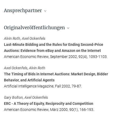
Ansprechpartner
Dr. Axel Ockenfels
Originalveröffentlichungen
+49 3641 686-642
ockenfels@...
Alvin Roth, Axel Ockenfels
Last-Minute Bidding and the Rules for Ending Second-Price
Auctions: Evidence from eBay and Amazon on the Internet
American Economic Review, September 2002, 92(4), 1093-1103.
Axel Ockenfels, Alvin Roth
The Timing of Bids in Internet Auctions: Market Design, Bidder
Behavior, and Artificial Agents
Artificial Intelligence Magazine, Fall 2002, 79-87.
Gary Bolton, Axel Ockenfels
ERC - A Theory of Equity, Reciprocity and Competition
American Economic Review, März 2000, 90(1), 166-193.