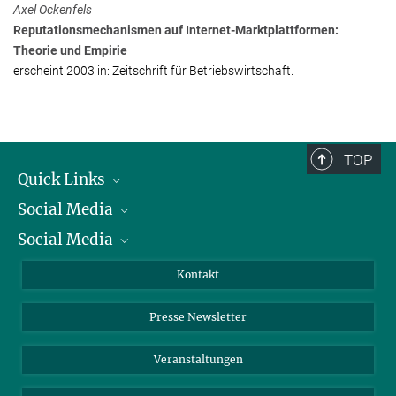
Axel Ockenfels
Reputationsmechanismen auf Internet-Marktplattformen:
Theorie und Empirie
erscheint 2003 in: Zeitschrift für Betriebswirtschaft.
TOP
Quick Links
Social Media
Präsident
Social Media
Zahlen und Fakten
Bluesky
Jahresbericht
Mastodon
Facebook
Kontakt
Einkauf
LinkedIn
Instagram
Presse Newsletter
Meldestelle Fehlverhalten
TikTok
YouTube
Netiquette
Veranstaltungen