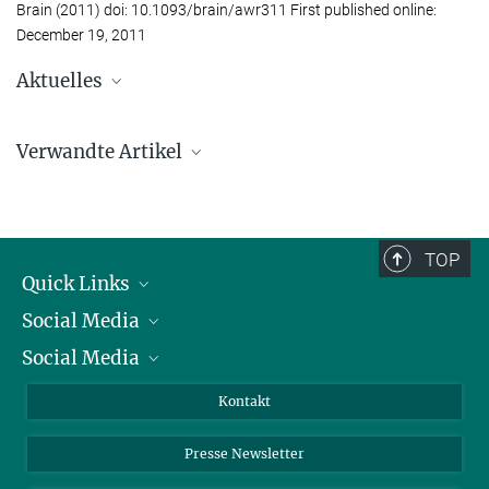
Brain (2011) doi: 10.1093/brain/awr311 First published online:
December 19, 2011
Aktuelles
Alzheimer-Mäuse: Gedächtnisverlust durch Tau-
Proteine ist umkehrbar
Verwandte Artikel
Max-Planck-Studie macht Hoffnung auf wirksame Therapien
TOP
Quick Links
Social Media
Präsident
Social Media
Zahlen und Fakten
Bluesky
Alzheimer: Protein-Klumpen im Gehirn
Jahresbericht
Mastodon
Facebook
Kontakt
20. APRIL 2011
Einkauf
LinkedIn
Instagram
Experimente mit genetisch veränderten Mäusen lassen hoffen: Der
Presse Newsletter
Gedächtnisverlust bei Alzheimer kann unter bestimmten
Meldestelle Fehlverhalten
TikTok
YouTube
Umständen rückgängig gemacht werden