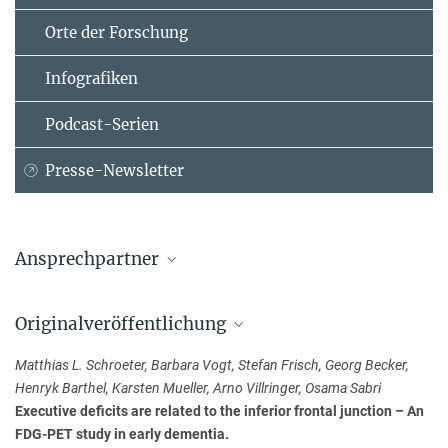
Orte der Forschung
Infografiken
Podcast-Serien
Presse-Newsletter
Ansprechpartner
PD. Dr. Dr. Matthias Schroeter
Originalveröffentlichung
Max-Planck-Institut für Kognitions- und Neurowissenschaften,
Leipzig
Matthias L. Schroeter, Barbara Vogt, Stefan Frisch, Georg Becker,
+49 341 9724-962
Henryk Barthel, Karsten Mueller, Arno Villringer, Osama Sabri
schroet@...
Executive deficits are related to the inferior frontal junction – An
FDG-PET study in early dementia.