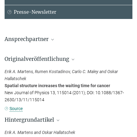
Presse-Newsletter
Ansprechpartner
Dr. Erik Martens
Originalveröffentlichung
Max-Planck-Institut für Dynamik und Selbstorganisation, Göttingen
+49 551 517-6271
Erik A. Martens, Rumen Kostadinov, Carlo C. Maley and Oskar
erik.martens@...
Hallatschek
Spatial structure increases the waiting time for cancer
Dr. Oskar Hallatschek
New Journal of Physics 13, 115014 (2011); DOI: 10.1088/1367-
Max-Planck-Institut für Dynamik und Selbstorganisation, Göttingen
2630/13/11/115014
+49 551 517-6670
Source
oskar.hallatschek@...
Hintergrundartikel
Erik A. Martens and Oskar Hallatschek