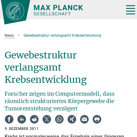
Hauptinhalt
Tog
nav
News
Gewebestruktur verlangsamt Krebsentwicklung
Gewebestruktur
verlangsamt
Krebsentwicklung
Forscher zeigen im Computermodell, dass
räumlich strukturiertes Körpergewebe die
Tumorentstehung verzögert
9. DEZEMBER 2011
Krebs ist normalerweise das Ergebnis einer längeren