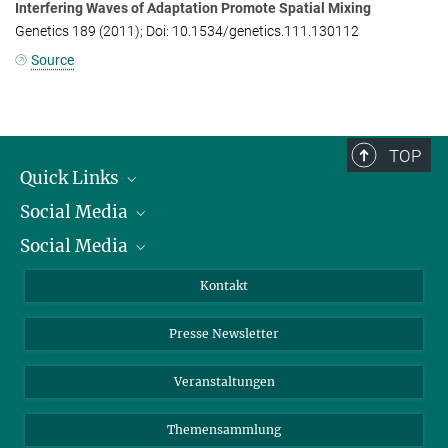
Interfering Waves of Adaptation Promote Spatial Mixing
Genetics 189 (2011); Doi: 10.1534/genetics.111.130112
Source
TOP
Quick Links
Social Media
Präsident
Social Media
Zahlen und Fakten
Bluesky
Jahresbericht
Mastodon
Facebook
Kontakt
Einkauf
LinkedIn
Instagram
Presse Newsletter
Meldestelle Fehlverhalten
TikTok
YouTube
Netiquette
Veranstaltungen
Themensammlung