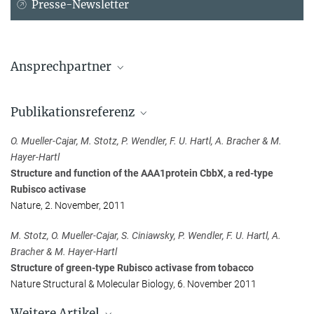
Presse-Newsletter
Ansprechpartner
Dr. Manajit Hayer-Hartl
Publikationsreferenz
Chaperonin-assisted Protein Folding
Max-Planck-Institut für Biochemie, Martinsried
O. Mueller-Cajar, M. Stotz, P. Wendler, F. U. Hartl, A. Bracher & M.
mhartl@...
Hayer-Hartl
Structure and function of the AAA1protein CbbX, a red-type
Anja Konschak
Rubisco activase
Max-Planck-Institut für Biochemie, Martinsried
Nature, 2. November, 2011
+49 89 8578-2824
konschak@...
M. Stotz, O. Mueller-Cajar, S. Ciniawsky, P. Wendler, F. U. Hartl, A.
Bracher & M. Hayer-Hartl
Structure of green-type Rubisco activase from tobacco
Nature Structural & Molecular Biology, 6. November 2011
Weitere Artikel