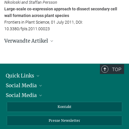
Nikoloski and Staffan Persson
persson@...
Large-scale co-expression approach to dissect secondary cell
wall formation across plant species
Claudia Steinert
Frontiers in Plant Science, 01 July 2011, DOI:
Max-Planck-Institut für molekulare Pflanzenphysiologie, Potsdam-
10.3380/fpls.2011.00023
Golm
Verwandte Artikel
+49 331 567-8275
Steinert@...
CSI im Dienst der Zellulose-Synthese
Neu entdecktes Protein ist an der Bildung von Cellulose beteiligt
TOP
Quick Links
Social Media
Präsident
Social Media
Zahlen und Fakten
Bluesky
Jahresbericht
Mastodon
Facebook
Kontakt
Einkauf
LinkedIn
Instagram
Presse Newsletter
Meldestelle Fehlverhalten
TikTok
YouTube