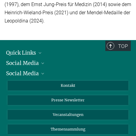
(1997), dem Ernst Jung-Preis für Medizin (2014) sowie dem
Heinrich-Wieland-Preis (2021) und der Mendel-Medaille der
Leopoldina (2024).
TOP
Quick Links
Social Media
Präsident
Social Media
Zahlen und Fakten
Bluesky
Jahresbericht
Mastodon
Facebook
Kontakt
Einkauf
LinkedIn
Instagram
Presse Newsletter
Meldestelle Fehlverhalten
TikTok
YouTube
Netiquette
Veranstaltungen
Themensammlung