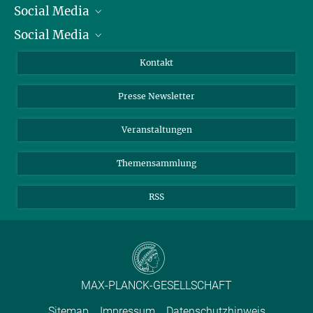
Social Media
Präsident
Social Media
Zahlen und Fakten
Bluesky
Jahresbericht
Mastodon
Facebook
Kontakt
Einkauf
LinkedIn
Instagram
Presse Newsletter
Meldestelle Fehlverhalten
TikTok
YouTube
Netiquette
Veranstaltungen
Themensammlung
RSS
MAX-PLANCK-GESELLSCHAFT
Sitemap
Impressum
Datenschutzhinweis