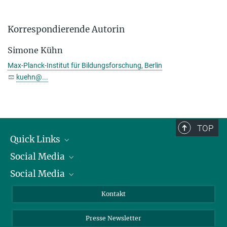
Korrespondierende Autorin
Simone Kühn
Max-Planck-Institut für Bildungsforschung, Berlin
kuehn@...
TOP
Quick Links
Social Media
Präsident
Social Media
Zahlen und Fakten
Bluesky
Jahresbericht
Mastodon
Facebook
Kontakt
Einkauf
LinkedIn
Instagram
Presse Newsletter
Meldestelle Fehlverhalten
TikTok
YouTube