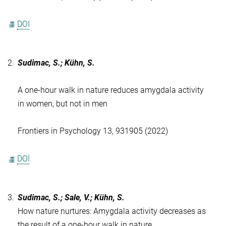
DOI
2.
Sudimac, S.; Kühn, S.
A one-hour walk in nature reduces amygdala activity
in women, but not in men
Frontiers in Psychology 13, 931905 (2022)
DOI
3.
Sudimac, S.; Sale, V.; Kühn, S.
How nature nurtures: Amygdala activity decreases as
the result of a one-hour walk in nature