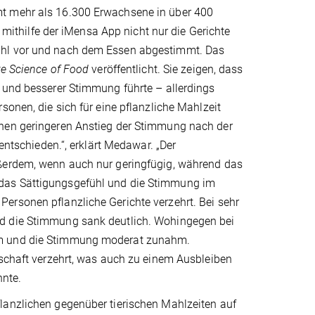
mt mehr als 16.300 Erwachsene in über 400
thilfe der iMensa App nicht nur die Gerichte
fühl vor und nach dem Essen abgestimmt. Das
re Science of Food
veröffentlicht. Sie zeigen, dass
g und besserer Stimmung führte – allerdings
sonen, die sich für eine pflanzliche Mahlzeit
inen geringeren Anstieg der Stimmung nach der
entschieden.“, erklärt Medawar. „Der
ußerdem, wenn auch nur geringfügig, während das
 das Sättigungsgefühl und die Stimmung im
ersonen pflanzliche Gerichte verzehrt. Bei sehr
nd die Stimmung sank deutlich. Wohingegen bei
ahm und die Stimmung moderat zunahm.
lschaft verzehrt, was auch zu einem Ausbleiben
nnte.
lanzlichen gegenüber tierischen Mahlzeiten auf