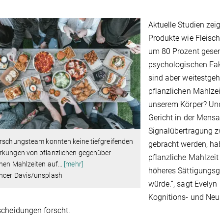
Aktuelle Studien zei
Produkte wie Fleisc
um 80 Prozent gesen
psychologischen Fak
sind aber weitestgeh
pflanzlichen Mahlzei
unserem Körper? Und
Gericht in der Mensa
Signalübertragung z
orschungsteam konnten keine tiefgreifenden
gebracht werden, hab
rkungen von pflanzlichen gegenüber
pflanzliche Mahlzeit
chen Mahlzeiten auf
…
[mehr]
höheres Sättigungsg
ncer Davis/unsplash
würde.“, sagt Evelyn
Kognitions- und Neu
cheidungen forscht.