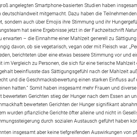
 groß angelegten Smartphone-basierten Studien haben insgesa
deutschlandweit mitgemacht. Dazu haben die Teilnehmenden mi
t, sondern auch über Emojis ihre Stimmung und ihr Hungerge
ngsteam hat seine Ergebnisse jetzt in der Fachzeitschrift
Natu
u erwarten – die Einnahme einer Mahlzeit generell zu Sättigun
gig davon, ob sie vegetarisch, vegan oder mit Fleisch war. „Per
eden, berichteten über eine etwas bessere Stimmung vor und e
t im Vergleich zu Personen, die sich für eine tierische Mahlzeit 
gehalt beeinflusste das Sättigungsgefühl nach der Mahlzeit a
cht und die Geschmacksbewertung einen starken Einfluss auf
inen hatten.“ Somit haben insgesamt mehr Frauen und diverse P
t bewerteten Gerichten stieg der Hunger nach dem Essen an u
chmackhaft bewerteten Gerichten der Hunger signifikant abn
m wurden pflanzliche Gerichte öfter alleine und nicht in Gesel
mmungssteigerung durch sozialen Austausch geführt haben kö
nnten insgesamt aber keine tiefgreifenden Auswirkungen von pf