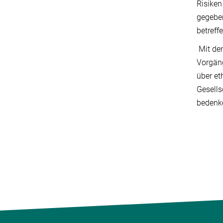
Risiken
gegeben
betreff
Mit den
Vorgäng
über et
Gesells
bedenk