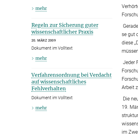
Verhört
mehr
Forsch
Regeln zur Sicherung guter
Gerade 
wissenschaftlicher Praxis
se gut 
20. MÄRZ 2009
diese „
Dokument im Volltext
müssen 
mehr
Jeder F
Forsch
Verfahrensordnung bei Verdacht
Forschu
auf wissenschaftliches
Arbeit z
Fehlverhalten
Dokument im Volltext
Die neu
19. Mär
mehr
struktu
wissens
im Zwei