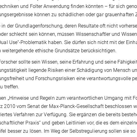
echniken und Folter Anwendung finden könnten – für sich gen
ungsergebnisse können zu schädlichen oder gar grauenhaften
in der Grundlagenforschung, deren Resultate oft nicht vorhers
oder schlecht sein können, müssen Wissenschaftler und Wisse
Dual Use“-Problematik haben. Sie dürfen sich nicht mit der Ein
weitergehende ethische Grundsätze berücksichtigen.
orscher sollte sein Wissen, seine Erfahrung und seine Fähigkei
ungstätigkeit liegende Risiken einer Schädigung von Mensch 
ngsfreiheit und Forschungsrisiken eine verantwortungsvolle pe
u treffen.
en „Hinweise und Regeln zum verantwortlichen Umgang mit For
z 2010 vom Senat der Max-Planck-Gesellschaft beschlossen wurd
riertes Verfahren zur Verfügung. Sie ergänzen die bereits beste
chaftlicher Praxis“ und geben Leitlinien vor, die es dem einze
fel besser zu lösen. Im Weg der Selbstregulierung sollen sie s