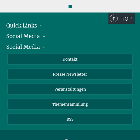
◼
TOP
Quick Links
Social Media
Präsident
Social Media
Zahlen und Fakten
Bluesky
Jahresbericht
Mastodon
Facebook
Kontakt
Einkauf
LinkedIn
Instagram
Presse Newsletter
Meldestelle Fehlverhalten
TikTok
YouTube
Netiquette
Veranstaltungen
Themensammlung
RSS