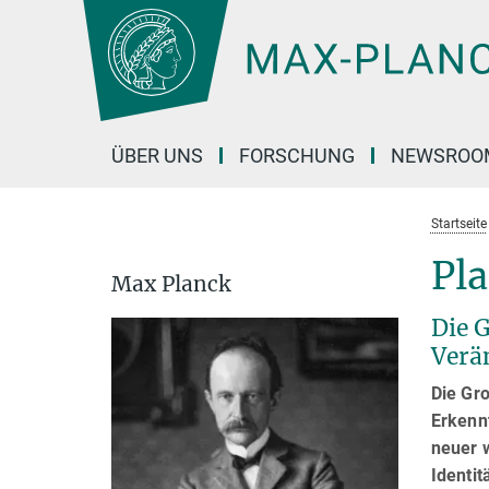
Hauptinhalt
ÜBER UNS
FORSCHUNG
NEWSROO
Startseite
Pl
Max Planck
Die G
Verä
Die Gro
Erkenn
neuer w
Identit