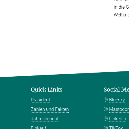
in die 
Weltkri
Quick Links
Social M
Präsident
Bluesky
Zahlen und Fakten
Mastodo
Jahresbericht
LinkedIn
Einkauf
TikTok