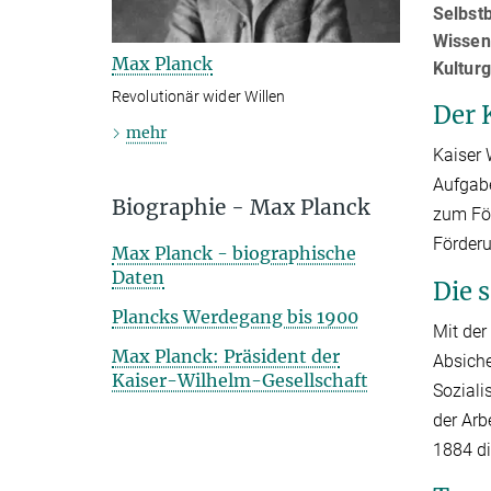
Selbstb
Wissens
Max Planck
Kulturg
Revolutionär wider Willen
Der 
mehr
Kaiser 
Aufgabe
Biographie - Max Planck
zum För
Förderu
Max Planck - biographische
Daten
Die s
Plancks Werdegang bis 1900
Mit der
Max Planck: Präsident der
Absiche
Kaiser-Wilhelm-Gesellschaft
Soziali
der Arb
1884 di