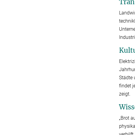
Tran
Landwir
technik
Untern
Industr
Kult
Elektri
Jahrhu
Städte 
findet 
zeigt.
Wiss
„Brot a
physika
verhilf