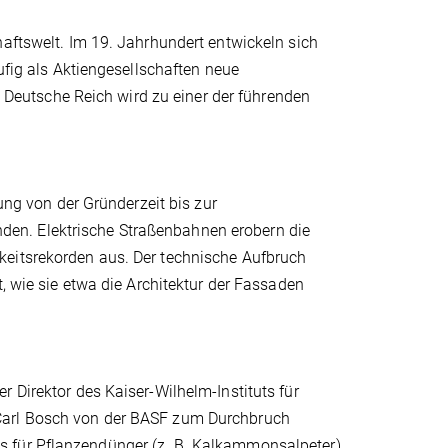
haftswelt. Im 19. Jahrhundert entwickeln sich
ufig als Aktiengesellschaften neue
eutsche Reich wird zu einer der führenden
h
rung von der Gründerzeit bis zur
en. Elektrische Straßenbahnen erobern die
keitsrekorden aus. Der technische Aufbruch
t, wie sie etwa die Architektur der Fassaden
 Direktor des Kaiser-Wilhelm-Instituts für
 Carl Bosch von der BASF zum Durchbruch
s für Pflanzendünger (z. B. Kalkammonsalpeter)