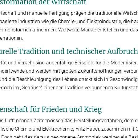
sformation der Wirtschaft
tschaft und manuelle Fertigung prägen die traditionelle Wirtsc
basierte Industrien wie die Chemie- und Elektroindustrie, die hä
ehmensformen annehmen. Weltweite Märkte entstehen und das D
ienationen.
urelle Tradition und technischer Aufbruc
zität und Verkehr sind augenfällige Beispiele für die Modernisie
ndertwende und werden mit großen Zukunftshoffnungen verbund
und die Beschleunigung des Lebens drückt sich in Geschwindig
jedoch im „Gehäuse“ einer der Tradition verbundenen Kultur stat
enschaft für Frieden und Krieg
us Luft“ nennen Zeitgenossen das Herstellungsverfahren, dem der
lische Chemie und Elektrochemie, Fritz Haber, zusammen mit
t. Doch geht das daraus gewonnene Ammoniak weniger als Basi