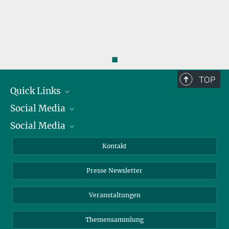
◼
TOP
Quick Links
Social Media
Präsident
Social Media
Zahlen und Fakten
Bluesky
Jahresbericht
Mastodon
Facebook
Kontakt
Einkauf
LinkedIn
Instagram
Presse Newsletter
Meldestelle Fehlverhalten
TikTok
YouTube
Netiquette
Veranstaltungen
Themensammlung