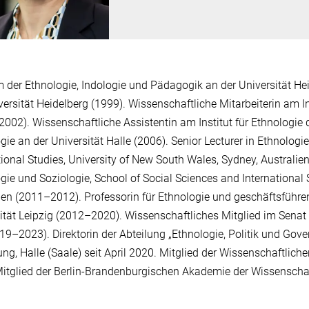
 der Ethnologie, Indologie und Pädagogik an der Universität He
versität Heidelberg (1999). Wissenschaftliche Mitarbeiterin am In
002). Wissenschaftliche Assistentin am Institut für Ethnologie d
gie an der Universität Halle (2006). Senior Lecturer in Ethnologi
tional Studies, University of New South Wales, Sydney, Australi
gie und Soziologie, School of Social Sciences and International 
ien (2011–2012). Professorin für Ethnologie und geschäftsführend
ität Leipzig (2012–2020). Wissenschaftliches Mitglied im Sen
019–2023). Direktorin der Abteilung „Ethnologie, Politik und Gov
ng, Halle (Saale) seit April 2020. Mitglied der Wissenschaftlic
itglied der Berlin-Brandenburgischen Akademie der Wissenscha