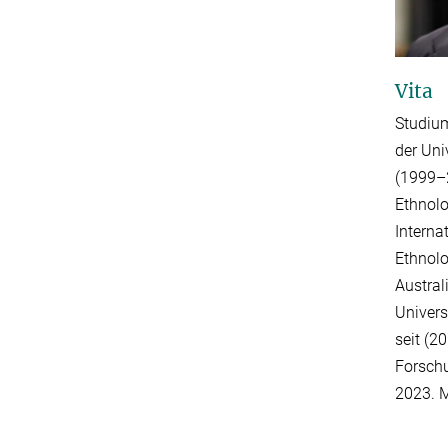
Vita
Studium
der Uni
(1999–2
Ethnolo
Interna
Ethnolo
Austral
Univers
seit (2
Forschu
2023. M