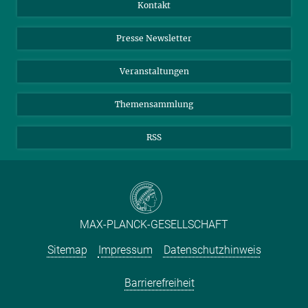
Jahresbericht
Mastodon
Facebook
Kontakt
Einkauf
LinkedIn
Instagram
Presse Newsletter
Meldestelle Fehlverhalten
TikTok
YouTube
Netiquette
Veranstaltungen
Themensammlung
RSS
MAX-PLANCK-GESELLSCHAFT
Sitemap
Impressum
Datenschutzhinweis
Barrierefreiheit