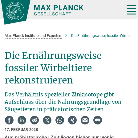
Hauptinhalt
Tog
nav
Max-Planck-Institute und Experten
Die Ernährungsweise fossiler Wirbeltiere rekonstruieren
Die Ernährungsweise
fossiler Wirbeltiere
rekonstruieren
Das Verhältnis spezieller Zinkisotope gibt
Aufschluss über die Nahrungsgrundlage von
Säugetieren in prähistorischen Zeiten
17. FEBRUAR 2020
Aus prähistorischer Zeit liegen bisher nur wenig