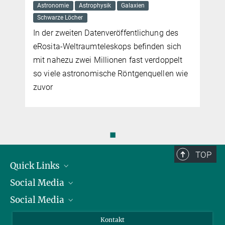
Astronomie
Astrophysik
Galaxien
Schwarze Löcher
In der zweiten Datenveröffentlichung des
eRosita-Weltraumteleskops befinden sich
mit nahezu zwei Millionen fast verdoppelt
so viele astronomische Röntgenquellen wie
zuvor
◼
TOP
Quick Links
Social Media
Präsident
Social Media
Zahlen und Fakten
Bluesky
Jahresbericht
Mastodon
Facebook
Kontakt