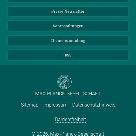
Einkauf
LinkedIn
Instagram
Presse Newsletter
Meldestelle Fehlverhalten
TikTok
YouTube
Netiquette
Veranstaltungen
Themensammlung
RSS
MAX-PLANCK-GESELLSCHAFT
Sitemap
Impressum
Datenschutzhinweis
Barrierefreiheit
2026, Max-Planck-Gesellschaft