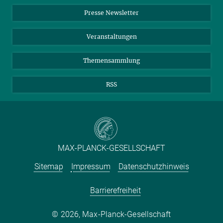
Einkauf
LinkedIn
Instagram
Presse Newsletter
Meldestelle Fehlverhalten
TikTok
YouTube
Netiquette
Veranstaltungen
Themensammlung
RSS
MAX-PLANCK-GESELLSCHAFT
Sitemap
Impressum
Datenschutzhinweis
Barrierefreiheit
2026, Max-Planck-Gesellschaft