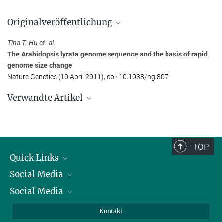
Prof. Dr. Dr. h. c. mult. Detlef Weigel
Originalveröffentlichung
Max-Planck-Institut für Biologie Tübingen, Tübingen
+49 7071 601-1410
Tina T. Hu et. al.
detlef.weigel@...
The Arabidopsis lyrata genome sequence and the basis of rapid
genome size change
Janna Eberhardt
Nature Genetics (10 April 2011), doi: 10.1038/ng.807
Max-Planck-Institut für biologische Kybernetik, Tübingen
Verwandte Artikel
+49 7071 601-444
presse@...
Evolution in Echtzeit
Max-Planck-Forscher messen, wie schnell sich das Erbgut verändert
TOP
Quick Links
Social Media
Präsident
Social Media
Zahlen und Fakten
Bluesky
Jahresbericht
Mastodon
Facebook
Kontakt