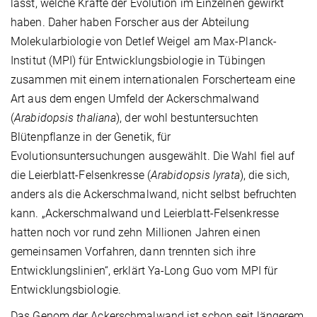
lässt, welche Kräfte der Evolution im Einzelnen gewirkt
haben. Daher haben Forscher aus der Abteilung
Molekularbiologie von Detlef Weigel am Max-Planck-
Institut (MPI) für Entwicklungsbiologie in Tübingen
zusammen mit einem internationalen Forscherteam eine
Art aus dem engen Umfeld der Ackerschmalwand
(
Arabidopsis thaliana
), der wohl bestuntersuchten
Blütenpflanze in der Genetik, für
Evolutionsuntersuchungen ausgewählt. Die Wahl fiel auf
die Leierblatt-Felsenkresse (
Arabidopsis lyrata
), die sich,
anders als die Ackerschmalwand, nicht selbst befruchten
kann. „Ackerschmalwand und Leierblatt-Felsenkresse
hatten noch vor rund zehn Millionen Jahren einen
gemeinsamen Vorfahren, dann trennten sich ihre
Entwicklungslinien“, erklärt Ya-Long Guo vom MPI für
Entwicklungsbiologie.
Das Genom der Ackerschmalwand ist schon seit längerem