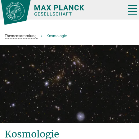
Hauptinhalt
Tog
nav
Themensammlung
Kosmologie
Kosmologie