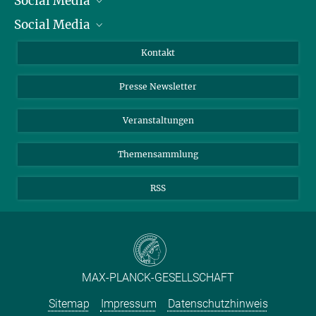
Social Media
Präsident
Social Media
Zahlen und Fakten
Bluesky
Jahresbericht
Mastodon
Facebook
Kontakt
Einkauf
LinkedIn
Instagram
Presse Newsletter
Meldestelle Fehlverhalten
TikTok
YouTube
Netiquette
Veranstaltungen
Themensammlung
RSS
MAX-PLANCK-GESELLSCHAFT
Sitemap
Impressum
Datenschutzhinweis